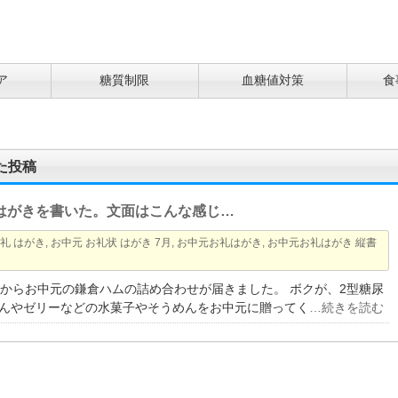
ア
糖質制限
血糖値対策
食
た投稿
はがきを書いた。文面はこんな感じ…
礼 はがき
,
お中元 お礼状 はがき 7月
,
お中元お礼はがき
,
お中元お礼はがき 縦書
）からお中元の鎌倉ハムの詰め合わせが届きました。 ボクが、2型糖尿
んやゼリーなどの水菓子やそうめんをお中元に贈ってく
…続きを読む