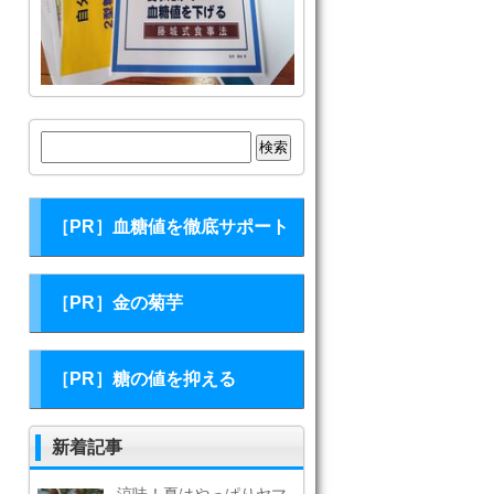
検
索:
［PR］血糖値を徹底サポート
［PR］金の菊芋
［PR］糖の値を抑える
新着記事