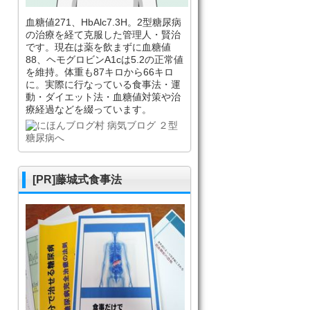
血糖値271、HbAlc7.3H。2型糖尿病
の治療を経て克服した管理人・賢治
です。現在は薬を飲まずに血糖値
88、ヘモグロビンA1cは5.2の正常値
を維持。体重も87キロから66キロ
に。実際に行なっている食事法・運
動・ダイエット法・血糖値対策や治
療経過などを綴っています。
[PR]藤城式食事法