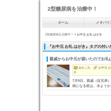
2型糖尿病を治療中！
ホーム
メタバリ
2型糖尿病を治療中！
>
お中元 お礼 はがき
『お中元 お礼 はがき』タグの付い
親戚からお中元が届いたのでお礼
あれこれ
お中元 お
き
7月9日。親戚（従兄弟
病になる前は、水ようか