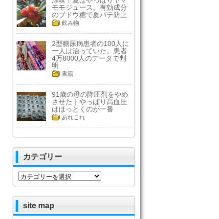
涼味！夏はやっぱりヤマ
モモジュース。有効成分
のブドウ糖で夏バテ防止
飲み物
2型糖尿病患者の100人に
一人は治っていた。患者
4万8000人のデータで判
明
書籍
91歳の母の降圧剤をやめ
させた｜やっぱり高血圧
はほっとくのが一番
あれこれ
カテゴリー
カ
テ
ゴ
リ
site map
ー