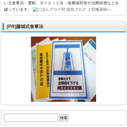
いる食事法・運動・ダイエット法・血糖値対策や治療経過などを
綴っています。
[PR]藤城式食事法
検
索: