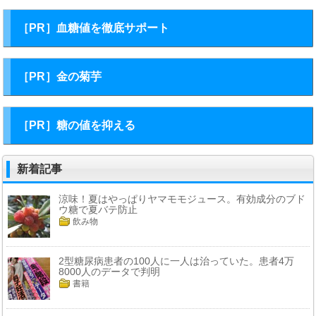
［PR］血糖値を徹底サポート
［PR］金の菊芋
［PR］糖の値を抑える
新着記事
涼味！夏はやっぱりヤマモモジュース。有効成分のブド
ウ糖で夏バテ防止
飲み物
2型糖尿病患者の100人に一人は治っていた。患者4万
8000人のデータで判明
書籍