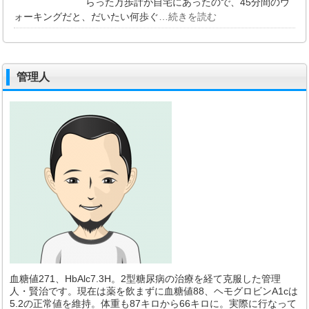
らった万歩計が自宅にあったので、45分間のウ
ォーキングだと、だいたい何歩ぐ
…続きを読む
管理人
血糖値271、HbAlc7.3H。2型糖尿病の治療を経て克服した管理
人・賢治です。現在は薬を飲まずに血糖値88、ヘモグロビンA1cは
5.2の正常値を維持。体重も87キロから66キロに。実際に行なって