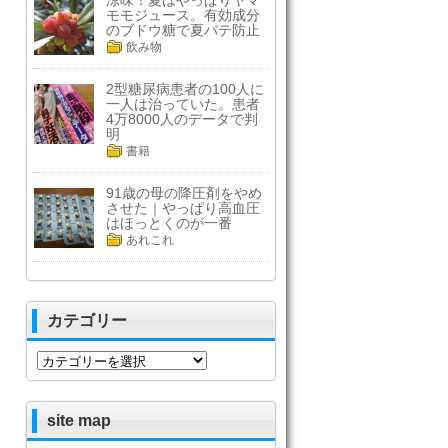
涼味！夏はやっぱりヤマ
モモジュース。有効成分
のブドウ糖で夏バテ防止
飲み物
2型糖尿病患者の100人に
一人は治っていた。患者
4万8000人のデータで判
明
書籍
91歳の母の降圧剤をやめ
させた｜やっぱり高血圧
はほっとくのが一番
あれこれ
カテゴリー
カ
テ
ゴ
リ
site map
ー