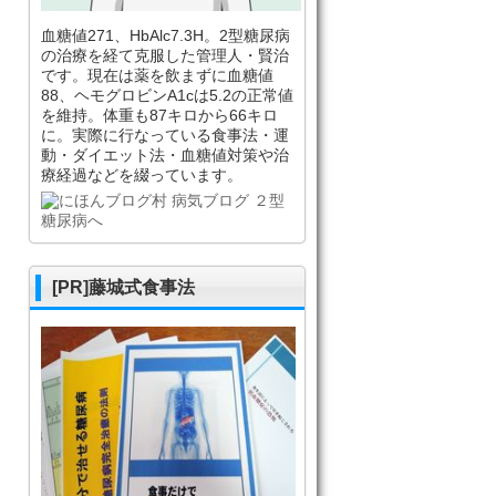
血糖値271、HbAlc7.3H。2型糖尿病
の治療を経て克服した管理人・賢治
です。現在は薬を飲まずに血糖値
88、ヘモグロビンA1cは5.2の正常値
を維持。体重も87キロから66キロ
に。実際に行なっている食事法・運
動・ダイエット法・血糖値対策や治
療経過などを綴っています。
[PR]藤城式食事法