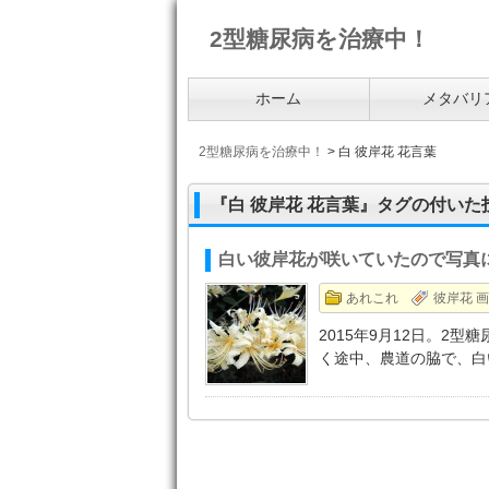
2型糖尿病を治療中！
ホーム
メタバリ
2型糖尿病を治療中！
>
白 彼岸花 花言葉
『白 彼岸花 花言葉』タグの付いた
白い彼岸花が咲いていたので写真
あれこれ
彼岸花 画
2015年9月12日。2
く途中、農道の脇で、白