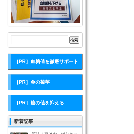
検
索:
［PR］血糖値を徹底サポート
［PR］金の菊芋
［PR］糖の値を抑える
新着記事