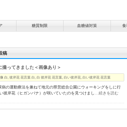
ア
糖質制限
血糖値対策
食
投稿
に撮ってきました＜画像あり＞
像 白
,
彼岸花 花言葉 白
,
白 彼岸花 花言葉
,
白い彼岸花
,
白い彼岸花 花言葉
型糖尿病の運動療法を兼ねて地元の県営総合公園にウォーキングをしに行
い彼岸花（ヒガンバナ）が咲いていたのを見つけまし
…続きを読む