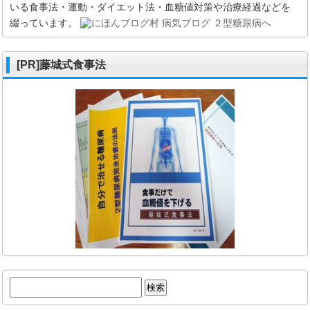
いる食事法・運動・ダイエット法・血糖値対策や治療経過などを
綴っています。
[PR]藤城式食事法
検
索: