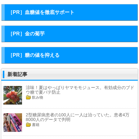
［PR］血糖値を徹底サポート
［PR］金の菊芋
［PR］糖の値を抑える
新着記事
涼味！夏はやっぱりヤマモモジュース。有効成分のブド
ウ糖で夏バテ防止
飲み物
2型糖尿病患者の100人に一人は治っていた。患者4万
8000人のデータで判明
書籍