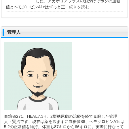
した。アカポリアプラスのおかげでボクの血糖
値とヘモグロビンA1cはずっと正
…続きを読む
管理人
血糖値271、HbAlc7.3H。2型糖尿病の治療を経て克服した管理
人・賢治です。現在は薬を飲まずに血糖値88、ヘモグロビンA1cは
5.2の正常値を維持。体重も87キロから66キロに。実際に行なって