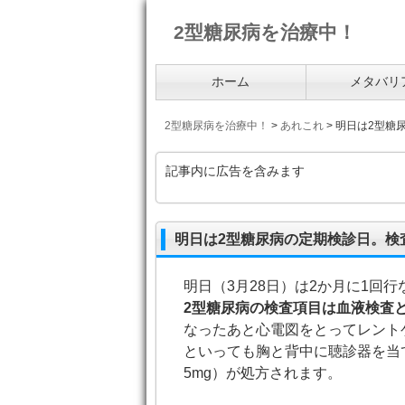
2型糖尿病を治療中！
ホーム
メタバリ
2型糖尿病を治療中！
>
あれこれ
>
明日は2型糖
記事内に広告を含みます
明日は2型糖尿病の定期検診日。検
明日（3月28日）は2か月に1回
2型糖尿病の検査項目は血液検査
なったあと心電図をとってレント
といっても胸と背中に聴診器を当
5mg）が処方されます。