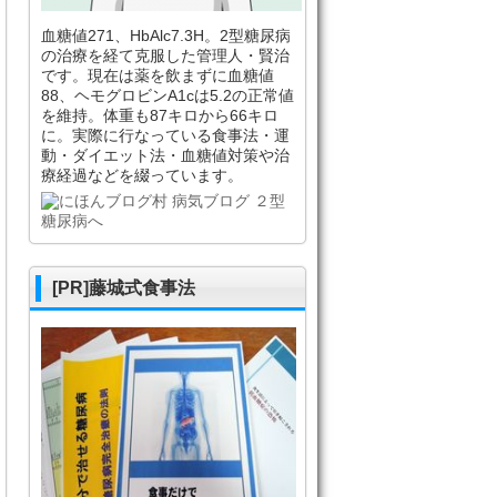
血糖値271、HbAlc7.3H。2型糖尿病
の治療を経て克服した管理人・賢治
です。現在は薬を飲まずに血糖値
88、ヘモグロビンA1cは5.2の正常値
を維持。体重も87キロから66キロ
に。実際に行なっている食事法・運
動・ダイエット法・血糖値対策や治
療経過などを綴っています。
[PR]藤城式食事法