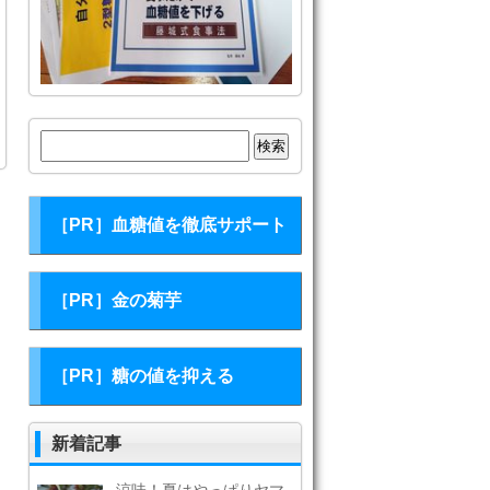
検
索:
［PR］血糖値を徹底サポート
［PR］金の菊芋
［PR］糖の値を抑える
新着記事