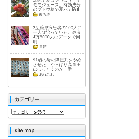
涼味！夏はやっぱりヤマ
モモジュース。有効成分
のブドウ糖で夏バテ防止
飲み物
2型糖尿病患者の100人に
一人は治っていた。患者
4万8000人のデータで判
明
書籍
91歳の母の降圧剤をやめ
させた｜やっぱり高血圧
はほっとくのが一番
あれこれ
カテゴリー
カ
テ
ゴ
リ
site map
ー