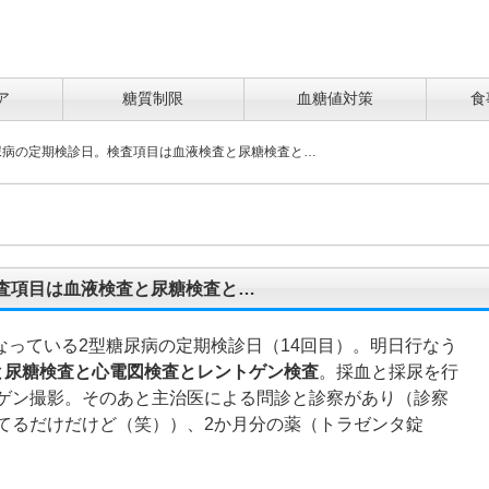
ア
糖質制限
血糖値対策
食
尿病の定期検診日。検査項目は血液検査と尿糖検査と…
査項目は血液検査と尿糖検査と…
行なっている2型糖尿病の定期検診日（14回目）。明日行なう
と尿糖検査と心電図検査とレントゲン検査
。採血と採尿を行
ゲン撮影。そのあと主治医による問診と診察があり（診察
てるだけだけど（笑））、2か月分の薬（トラゼンタ錠