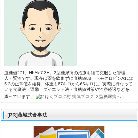
血糖値271、HbAlc7.3H。2型糖尿病の治療を経て克服した管理
人・賢治です。現在は薬を飲まずに血糖値88、ヘモグロビンA1cは
5.2の正常値を維持。体重も87キロから66キロに。実際に行なって
いる食事法・運動・ダイエット法・血糖値対策や治療経過などを
綴っています。
[PR]藤城式食事法