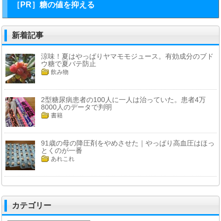
［PR］糖の値を抑える
新着記事
涼味！夏はやっぱりヤマモモジュース。有効成分のブド
ウ糖で夏バテ防止
飲み物
2型糖尿病患者の100人に一人は治っていた。患者4万
8000人のデータで判明
書籍
91歳の母の降圧剤をやめさせた｜やっぱり高血圧はほっ
とくのが一番
あれこれ
カテゴリー