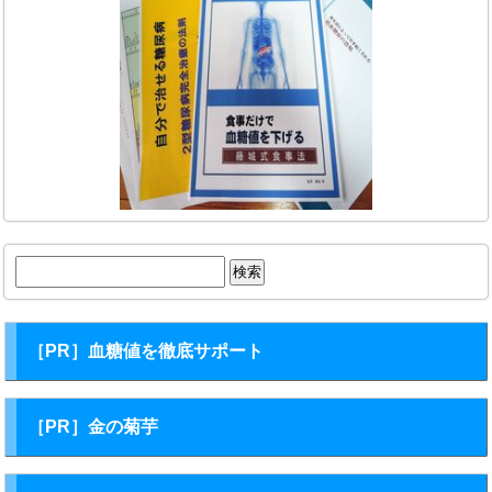
検
索:
［PR］血糖値を徹底サポート
［PR］金の菊芋