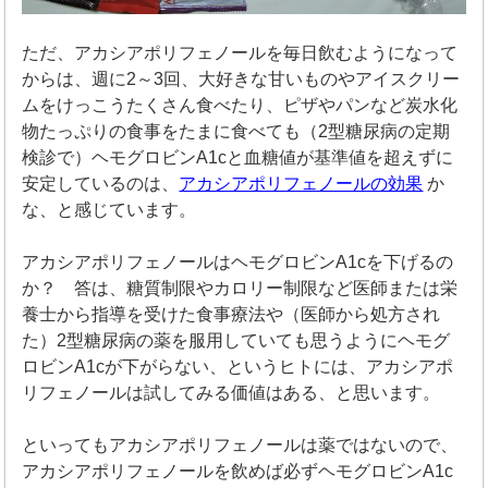
ただ、アカシアポリフェノールを毎日飲むようになって
からは、週に2～3回、大好きな甘いものやアイスクリー
ムをけっこうたくさん食べたり、ピザやパンなど炭水化
物たっぷりの食事をたまに食べても（2型糖尿病の定期
検診で）ヘモグロビンA1cと血糖値が基準値を超えずに
安定しているのは、
アカシアポリフェノールの効果
か
な、と感じています。
アカシアポリフェノールはヘモグロビンA1cを下げるの
か？ 答は、糖質制限やカロリー制限など医師または栄
養士から指導を受けた食事療法や（医師から処方され
た）2型糖尿病の薬を服用していても思うようにヘモグ
ロビンA1cが下がらない、というヒトには、アカシアポ
リフェノールは試してみる価値はある、と思います。
といってもアカシアポリフェノールは薬ではないので、
アカシアポリフェノールを飲めば必ずヘモグロビンA1c