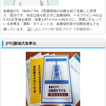
血糖値271、HbAlc7.3H。2型糖尿病の治療を経て克服した管理
人・賢治です。現在は薬を飲まずに血糖値88、ヘモグロビンA1cは
5.2の正常値を維持。体重も87キロから66キロに。実際に行なって
いる食事法・運動・ダイエット法・血糖値対策や治療経過などを
綴っています。
[PR]藤城式食事法