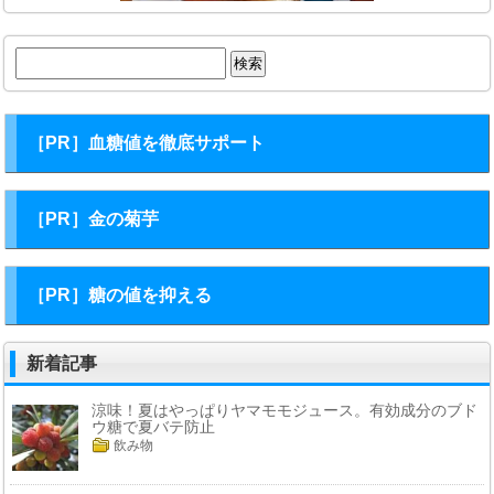
検
索:
［PR］血糖値を徹底サポート
［PR］金の菊芋
［PR］糖の値を抑える
新着記事
涼味！夏はやっぱりヤマモモジュース。有効成分のブド
ウ糖で夏バテ防止
飲み物