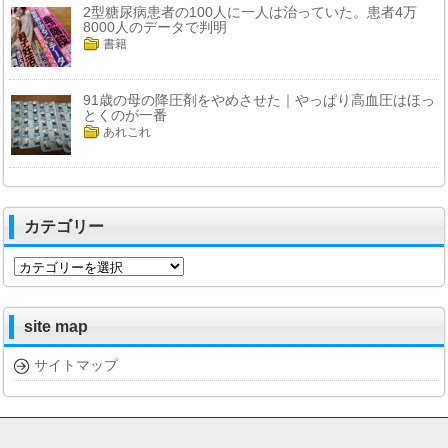
2型糖尿病患者の100人に一人は治っていた。患者4万
8000人のデータで判明
書籍
91歳の母の降圧剤をやめさせた｜やっぱり高血圧はほっ
とくのが一番
あれこれ
カテゴリー
カ
テ
ゴ
リ
site map
ー
サイトマップ