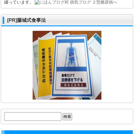
綴っています。
[PR]藤城式食事法
検
索: