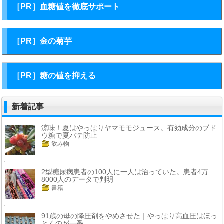
［PR］血糖値を徹底サポート
［PR］金の菊芋
［PR］糖の値を抑える
新着記事
涼味！夏はやっぱりヤマモモジュース。有効成分のブド
ウ糖で夏バテ防止
飲み物
2型糖尿病患者の100人に一人は治っていた。患者4万
8000人のデータで判明
書籍
91歳の母の降圧剤をやめさせた｜やっぱり高血圧はほっ
とくのが一番