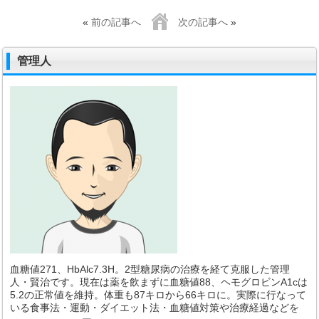
«
前の記事へ
次の記事へ
»
管理人
血糖値271、HbAlc7.3H。2型糖尿病の治療を経て克服した管理
人・賢治です。現在は薬を飲まずに血糖値88、ヘモグロビンA1cは
5.2の正常値を維持。体重も87キロから66キロに。実際に行なって
いる食事法・運動・ダイエット法・血糖値対策や治療経過などを