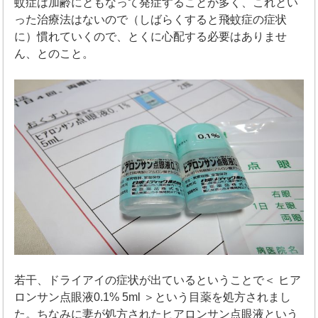
蚊症は加齢にともなって発症することが多く、これとい
った治療法はないので（しばらくすると飛蚊症の症状
に）慣れていくので、とくに心配する必要はありませ
ん、とのこと。
若干、ドライアイの症状が出ているということで＜ ヒア
ロンサン点眼液0.1% 5ml ＞という目薬を処方されまし
た。ちなみに妻が処方されたヒアロンサン点眼液という