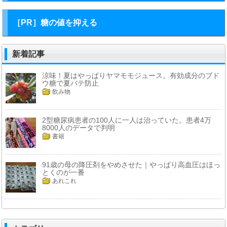
［PR］糖の値を抑える
新着記事
涼味！夏はやっぱりヤマモモジュース。有効成分のブド
ウ糖で夏バテ防止
飲み物
2型糖尿病患者の100人に一人は治っていた。患者4万
8000人のデータで判明
書籍
91歳の母の降圧剤をやめさせた｜やっぱり高血圧はほっ
とくのが一番
あれこれ