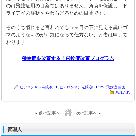
のは飛蚊症用の目薬ではありません。角膜を保護し、ド
ライアイの症状をやわらげるための目薬です。
そのうち慣れると言われても（左目の下に見える黒いゴ
マのようなものが）気になって仕方ない、と妻は申して
おります。
飛蚊症を改善する！飛蚊症改善プログラム
ヒアロンサン点眼液0.1
,
ヒアロンサン点眼液0.1 5ml
,
飛蚊症 目薬
あれこれ
«
前の記事へ
次の記事へ
»
管理人