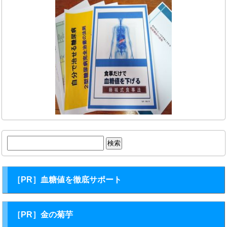
検
索:
［PR］血糖値を徹底サポート
［PR］金の菊芋