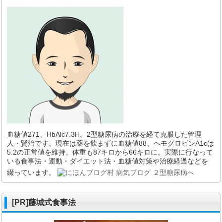
血糖値271、HbAlc7.3H。2型糖尿病の治療を経て克服した管理
人・賢治です。現在は薬を飲まずに血糖値88、ヘモグロビンA1cは
5.2の正常値を維持。体重も87キロから66キロに。実際に行なって
いる食事法・運動・ダイエット法・血糖値対策や治療経過などを
綴っています。
[PR]藤城式食事法