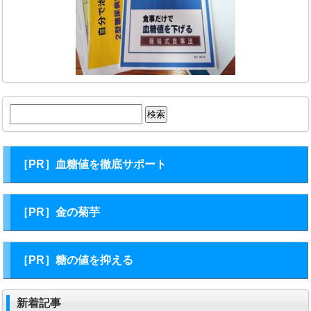
検
索:
［PR］血糖値を徹底サポート
［PR］金の菊芋
［PR］糖の値を抑える
新着記事