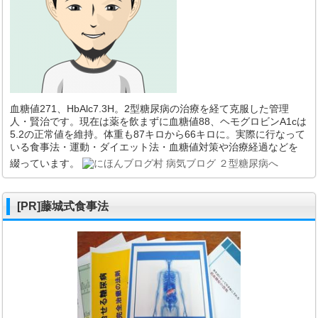
血糖値271、HbAlc7.3H。2型糖尿病の治療を経て克服した管理
人・賢治です。現在は薬を飲まずに血糖値88、ヘモグロビンA1cは
5.2の正常値を維持。体重も87キロから66キロに。実際に行なって
いる食事法・運動・ダイエット法・血糖値対策や治療経過などを
綴っています。
[PR]藤城式食事法