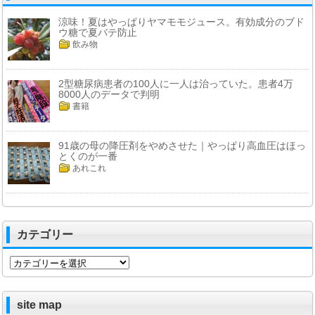
涼味！夏はやっぱりヤマモモジュース。有効成分のブド
ウ糖で夏バテ防止
飲み物
2型糖尿病患者の100人に一人は治っていた。患者4万
8000人のデータで判明
書籍
91歳の母の降圧剤をやめさせた｜やっぱり高血圧はほっ
とくのが一番
あれこれ
カテゴリー
カ
テ
ゴ
リ
site map
ー