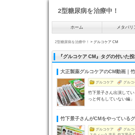
2型糖尿病を治療中！
ホーム
メタバリ
2型糖尿病を治療中！
>
グルコケア CM
『グルコケア CM』タグの付いた投
大正製薬グルコケアのCM動画｜
グルコケア
グルコ
竹下景子さん出演してい
っと何もしていない編」
竹下景子さんがCMをやっている
グルコケア
グルコ
スティック 楽天
,
竹下景子 