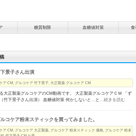
ア
糖質制限
血糖値対策
食
稿
竹下景子さん出演
ケア CM
,
グルコケア 竹下景子
,
大正製薬 グルコケア CM
る大正製薬グルコケアのCM動画です。 大正製薬グルコケアＣＭ 「ず
（竹下景子さん出演） 血糖値対策 何かしないと…と
…続きを読む
グルコケア粉末スティックを買ってみました。
ケア CM
,
グルコケア 大正製薬
,
グルコケア 粉末スティック 価格
,
グルコケア 粉末
CM
,
竹下景子 CM お茶