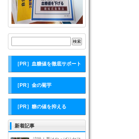
検
索:
［PR］血糖値を徹底サポート
［PR］金の菊芋
［PR］糖の値を抑える
新着記事