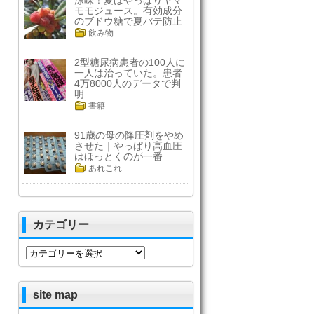
涼味！夏はやっぱりヤマ
モモジュース。有効成分
のブドウ糖で夏バテ防止
飲み物
2型糖尿病患者の100人に
一人は治っていた。患者
4万8000人のデータで判
明
書籍
91歳の母の降圧剤をやめ
させた｜やっぱり高血圧
はほっとくのが一番
あれこれ
カテゴリー
カ
テ
ゴ
リ
site map
ー