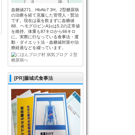
血糖値271、HbAlc7.3H。2型糖尿病
の治療を経て克服した管理人・賢治
です。現在は薬を飲まずに血糖値
88、ヘモグロビンA1cは5.2の正常値
を維持。体重も87キロから66キロ
に。実際に行なっている食事法・運
動・ダイエット法・血糖値対策や治
療経過などを綴っています。
[PR]藤城式食事法