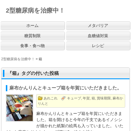
2型糖尿病を治療中！
ホーム
メタバリア
糖質制限
血糖値対策
食事・食べ物
レシピ
2型糖尿病を治療中！
>
箱
『箱』タグの付いた投稿
麻布かんりんとキューブ箱を年賀にいただきました。
あれこれ
キューブ
,
年賀
,
箱
,
賞味期限
,
麻布か
りんと
麻布かんりんとキューブ箱を年賀にいただきま
した。箱を開けると今年の干支であるイノシシ
が描かれた紙製の絵馬も入っていました。 いた