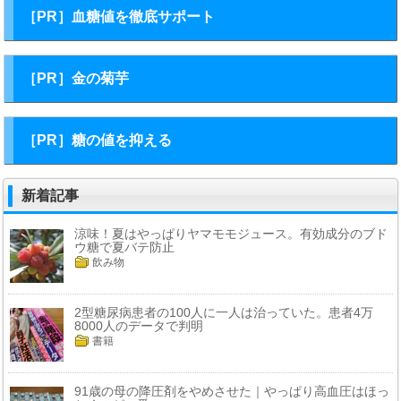
［PR］血糖値を徹底サポート
［PR］金の菊芋
［PR］糖の値を抑える
新着記事
涼味！夏はやっぱりヤマモモジュース。有効成分のブド
ウ糖で夏バテ防止
飲み物
2型糖尿病患者の100人に一人は治っていた。患者4万
8000人のデータで判明
書籍
91歳の母の降圧剤をやめさせた｜やっぱり高血圧はほっ