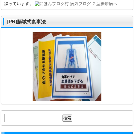
綴っています。
[PR]藤城式食事法
検
索: