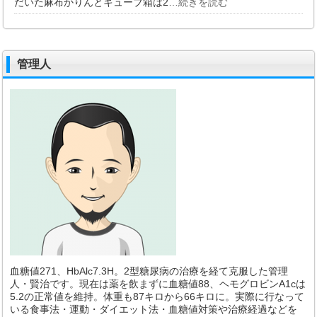
だいた麻布かりんとキューブ箱は2
…続きを読む
管理人
血糖値271、HbAlc7.3H。2型糖尿病の治療を経て克服した管理
人・賢治です。現在は薬を飲まずに血糖値88、ヘモグロビンA1cは
5.2の正常値を維持。体重も87キロから66キロに。実際に行なって
いる食事法・運動・ダイエット法・血糖値対策や治療経過などを