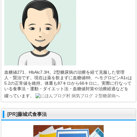
血糖値271、HbAlc7.3H。2型糖尿病の治療を経て克服した管理
人・賢治です。現在は薬を飲まずに血糖値88、ヘモグロビンA1cは
5.2の正常値を維持。体重も87キロから66キロに。実際に行なって
いる食事法・運動・ダイエット法・血糖値対策や治療経過などを
綴っています。
[PR]藤城式食事法