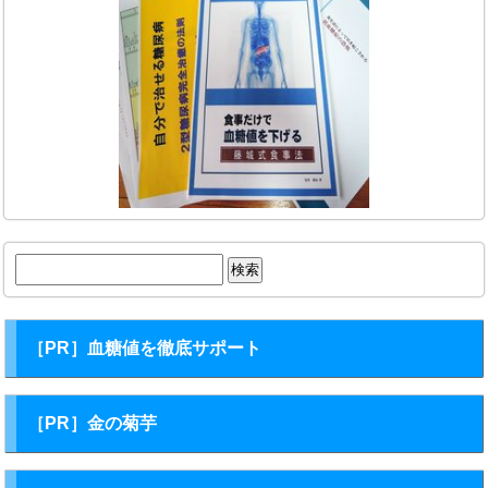
検
索:
［PR］血糖値を徹底サポート
［PR］金の菊芋