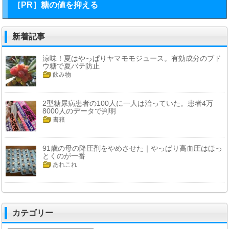
［PR］糖の値を抑える
新着記事
涼味！夏はやっぱりヤマモモジュース。有効成分のブド
ウ糖で夏バテ防止
飲み物
2型糖尿病患者の100人に一人は治っていた。患者4万
8000人のデータで判明
書籍
91歳の母の降圧剤をやめさせた｜やっぱり高血圧はほっ
とくのが一番
あれこれ
カテゴリー