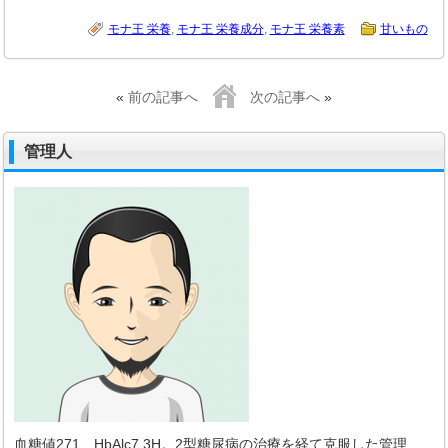
モナ王 栄養
,
モナ王 栄養成分
,
モナ王 栄養素
甘いもの
«
前の記事へ
次の記事へ
»
管理人
血糖値271、HbAlc7.3H。2型糖尿病の治療を経て克服した管理