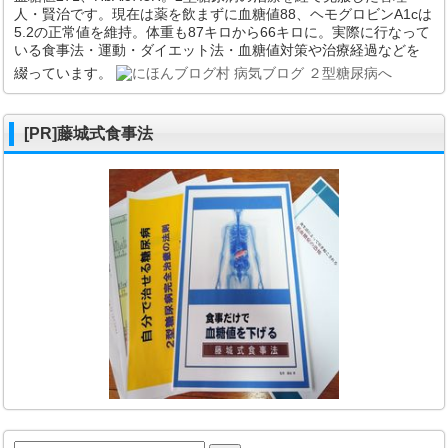
人・賢治です。現在は薬を飲まずに血糖値88、ヘモグロビンA1cは
5.2の正常値を維持。体重も87キロから66キロに。実際に行なって
いる食事法・運動・ダイエット法・血糖値対策や治療経過などを
綴っています。
[PR]藤城式食事法