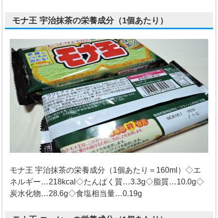
モナ王 宇治抹茶の栄養成分（1個あたり）
モナ王 宇治抹茶の栄養成分（1個あたり＝160ml）◇エ
ネルギー…218kcal◇たんぱく質…3.3g◇脂質…10.0g◇
炭水化物…28.6g◇食塩相当量…0.19g