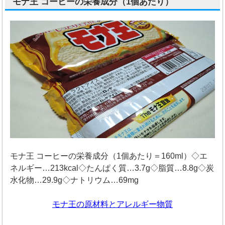
モナ王 コーヒーの栄養成分（1個あたり）
モナ王 コーヒーの栄養成分（1個あたり＝160ml）◇エ
ネルギー…213kcal◇たんぱく質…3.7g◇脂質…8.8g◇炭
水化物…29.9g◇ナトリウム…69mg
モナ王の原材料とアレルギー物質