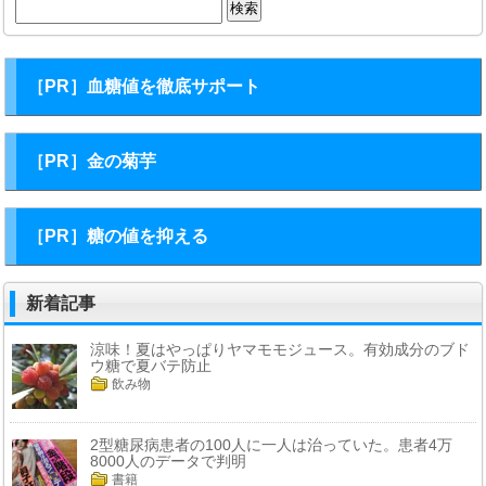
検
索:
［PR］血糖値を徹底サポート
［PR］金の菊芋
［PR］糖の値を抑える
新着記事
涼味！夏はやっぱりヤマモモジュース。有効成分のブド
ウ糖で夏バテ防止
飲み物
2型糖尿病患者の100人に一人は治っていた。患者4万
8000人のデータで判明
書籍