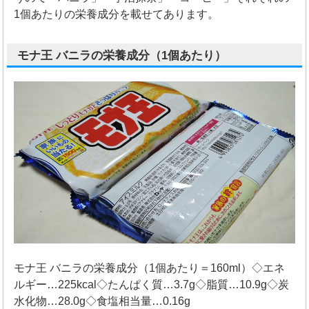
1個あたりの栄養成分を載せてあります。
モナ王 バニラの栄養成分（1個あたり）
モナ王 バニラの栄養成分（1個あたり＝160ml）◇エネ
ルギー…225kcal◇たんぱく質…3.7g◇脂質…10.9g◇炭
水化物…28.0g◇食塩相当量…0.16g