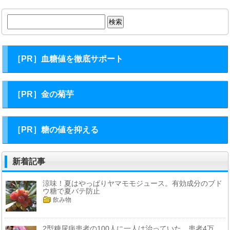
検
索:
［PR］血糖値を徹底サポート
［PR］金の菊芋
［PR］糖の値を抑える
新着記事
涼味！夏はやっぱりヤマモモジュース。有効成分のブド
ウ糖で夏バテ防止
飲み物
2型糖尿病患者の100人に一人は治っていた。患者4万