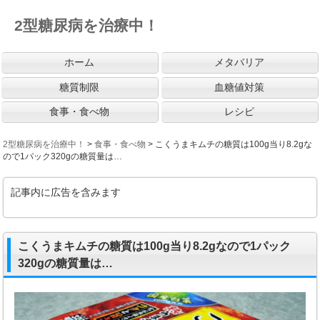
2型糖尿病を治療中！
ホーム
メタバリア
糖質制限
血糖値対策
食事・食べ物
レシピ
2型糖尿病を治療中！
>
食事・食べ物
>
こくうまキムチの糖質は100g当り8.2gな
ので1パック320gの糖質量は…
記事内に広告を含みます
こくうまキムチの糖質は100g当り8.2gなので1パック
320gの糖質量は…