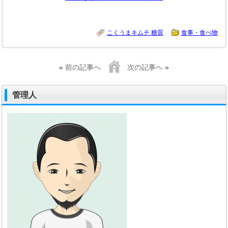
こくうまキムチ 糖質
食事・食べ物
«
前の記事へ
次の記事へ
»
管理人