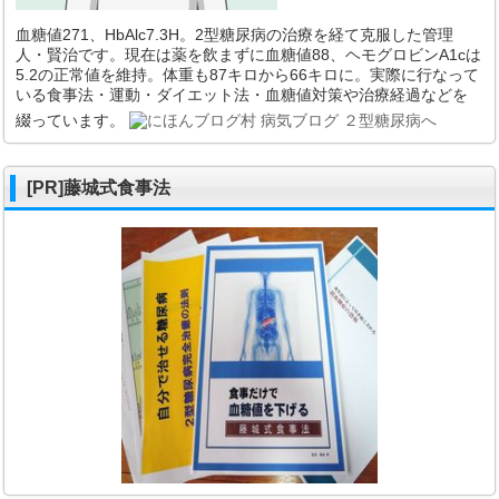
血糖値271、HbAlc7.3H。2型糖尿病の治療を経て克服した管理
人・賢治です。現在は薬を飲まずに血糖値88、ヘモグロビンA1cは
5.2の正常値を維持。体重も87キロから66キロに。実際に行なって
いる食事法・運動・ダイエット法・血糖値対策や治療経過などを
綴っています。
[PR]藤城式食事法