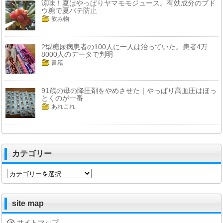
涼味！夏はやっぱりヤマモモジュース。有効成分のブド
ウ糖で夏バテ防止
飲み物
2型糖尿病患者の100人に一人は治っていた。患者4万
8000人のデータで判明
書籍
91歳の母の降圧剤をやめさせた｜やっぱり高血圧はほっ
とくのが一番
あれこれ
カテゴリー
カ
テ
ゴ
リ
site map
ー
サイトマップ