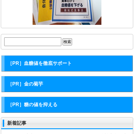
検
索:
［PR］血糖値を徹底サポート
［PR］金の菊芋
［PR］糖の値を抑える
新着記事