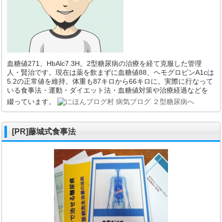
血糖値271、HbAlc7.3H。2型糖尿病の治療を経て克服した管理
人・賢治です。現在は薬を飲まずに血糖値88、ヘモグロビンA1cは
5.2の正常値を維持。体重も87キロから66キロに。実際に行なって
いる食事法・運動・ダイエット法・血糖値対策や治療経過などを
綴っています。
[PR]藤城式食事法