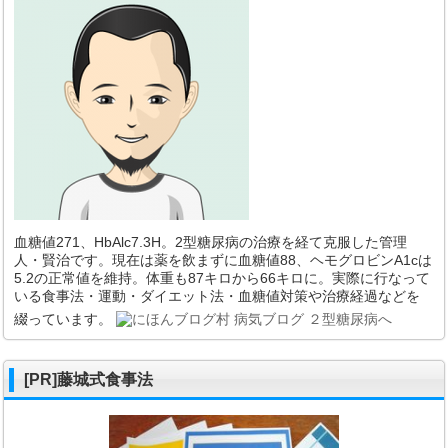
血糖値271、HbAlc7.3H。2型糖尿病の治療を経て克服した管理
人・賢治です。現在は薬を飲まずに血糖値88、ヘモグロビンA1cは
5.2の正常値を維持。体重も87キロから66キロに。実際に行なって
いる食事法・運動・ダイエット法・血糖値対策や治療経過などを
綴っています。
[PR]藤城式食事法