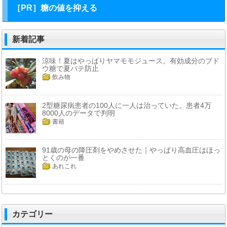
［PR］糖の値を抑える
新着記事
涼味！夏はやっぱりヤマモモジュース。有効成分のブド
ウ糖で夏バテ防止
飲み物
2型糖尿病患者の100人に一人は治っていた。患者4万
8000人のデータで判明
書籍
91歳の母の降圧剤をやめさせた｜やっぱり高血圧はほっ
とくのが一番
あれこれ
カテゴリー