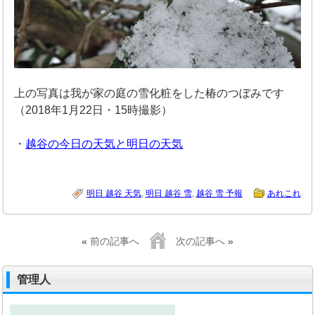
上の写真は我が家の庭の雪化粧をした椿のつぼみです
（2018年1月22日・15時撮影）
・
越谷の今日の天気と明日の天気
明日 越谷 天気
,
明日 越谷 雪
,
越谷 雪 予報
あれこれ
«
前の記事へ
次の記事へ
»
管理人