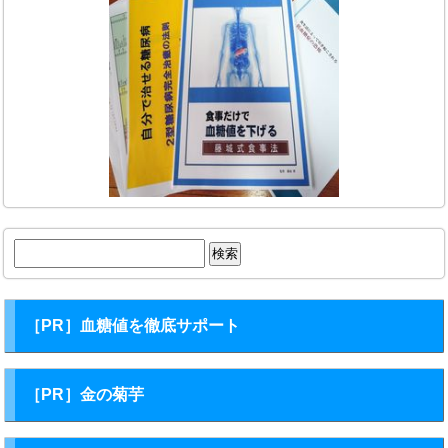
検
索:
［PR］血糖値を徹底サポート
［PR］金の菊芋