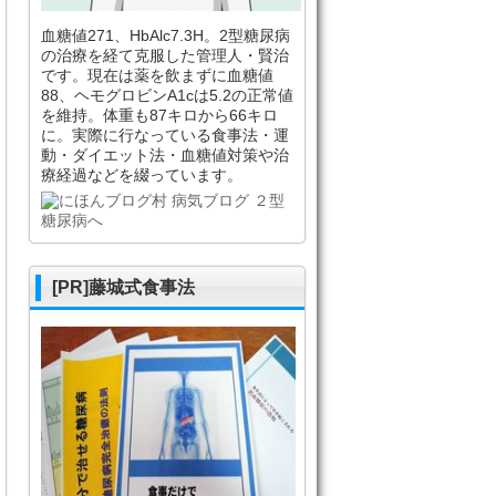
血糖値271、HbAlc7.3H。2型糖尿病
の治療を経て克服した管理人・賢治
です。現在は薬を飲まずに血糖値
88、ヘモグロビンA1cは5.2の正常値
を維持。体重も87キロから66キロ
に。実際に行なっている食事法・運
動・ダイエット法・血糖値対策や治
療経過などを綴っています。
[PR]藤城式食事法