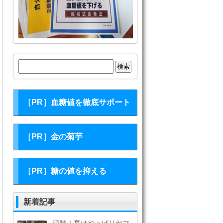
検
索:
［PR］血糖値を徹底サポート
［PR］金の菊芋
［PR］糖の値を抑える
新着記事