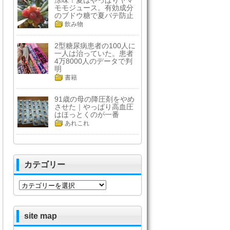
涼味！夏はやっぱりヤマ
モモジュース。有効成分
のブドウ糖で夏バテ防止
飲み物
2型糖尿病患者の100人に
一人は治っていた。患者
4万8000人のデータで判
明
書籍
91歳の母の降圧剤をやめ
させた｜やっぱり高血圧
はほっとくのが一番
あれこれ
カテゴリー
カ
テ
ゴ
リ
site map
ー