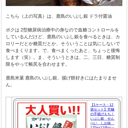
こちら（上の写真）は、鹿島のいぶし銀 ドラ付醤油
ボクは 2型糖尿病治療中の身なので血糖コントロールを
しているんだけど、鹿島のいぶし銀を食べるときは、カ
ロリーだとか糖質だとか、そういうことは気にしないで
食べまくります。で、食べまくったあと、ちょっと後悔
します（笑）。ま、そういうときは、二、三日、糖質制
限をやって帳尻を合わせます。
鹿島米菓 鹿島のいぶし銀、揚げ餅好きにはたまりませ
ん。
【1ケース・12
袋セット】究極
の手揚げもち！
いぶし銀 せん
べい しお味
170g×12袋セッ