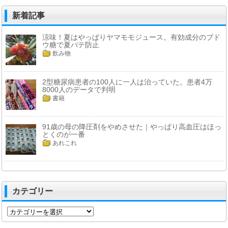
新着記事
涼味！夏はやっぱりヤマモモジュース。有効成分のブド
ウ糖で夏バテ防止
飲み物
2型糖尿病患者の100人に一人は治っていた。患者4万
8000人のデータで判明
書籍
91歳の母の降圧剤をやめさせた｜やっぱり高血圧はほっ
とくのが一番
あれこれ
カテゴリー
カ
テ