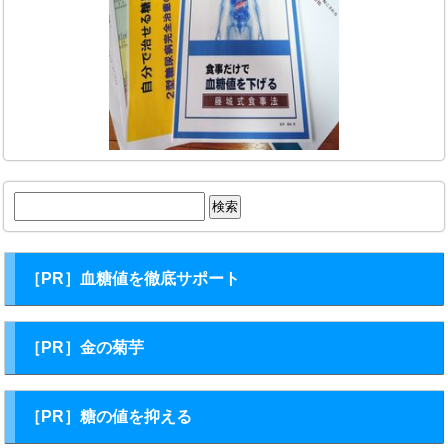
検
索:
［PR］血糖値を徹底サポート
［PR］金の菊芋
［PR］糖の値を抑える