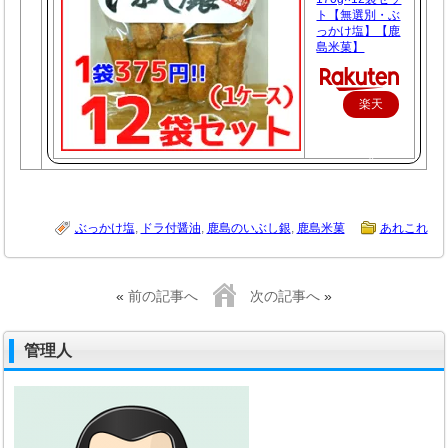
ト【無選別・ぶ
っかけ塩】【鹿
島米菓】
楽天
で購
入
ぶっかけ塩
,
ドラ付醤油
,
鹿島のいぶし銀
,
鹿島米菓
あれこれ
«
前の記事へ
次の記事へ
»
管理人