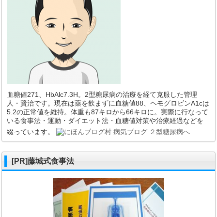
血糖値271、HbAlc7.3H。2型糖尿病の治療を経て克服した管理
人・賢治です。現在は薬を飲まずに血糖値88、ヘモグロビンA1cは
5.2の正常値を維持。体重も87キロから66キロに。実際に行なって
いる食事法・運動・ダイエット法・血糖値対策や治療経過などを
綴っています。
[PR]藤城式食事法