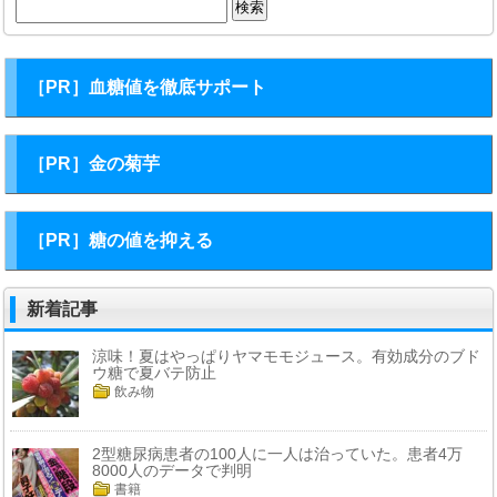
索:
［PR］血糖値を徹底サポート
［PR］金の菊芋
［PR］糖の値を抑える
新着記事
涼味！夏はやっぱりヤマモモジュース。有効成分のブド
ウ糖で夏バテ防止
飲み物
2型糖尿病患者の100人に一人は治っていた。患者4万
8000人のデータで判明
書籍