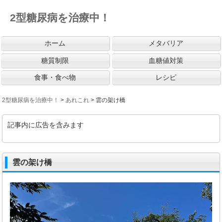
2型糖尿病を治療中！
ホーム
メタバリア
糖質制限
血糖値対策
食事・食べ物
レシピ
2型糖尿病を治療中！
>
あれこれ
>
雲の架け橋
記事内に広告を含みます
雲の架け橋