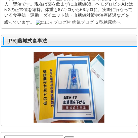
人・賢治です。現在は薬を飲まずに血糖値88、ヘモグロビンA1cは
5.2の正常値を維持。体重も87キロから66キロに。実際に行なって
いる食事法・運動・ダイエット法・血糖値対策や治療経過などを
綴っています。
[PR]藤城式食事法
検