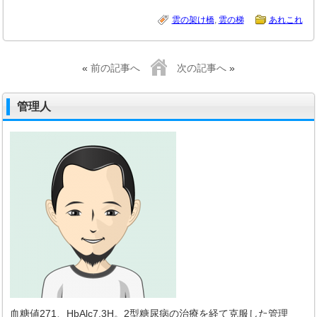
雲の架け橋
,
雲の梯
あれこれ
«
前の記事へ
次の記事へ
»
管理人
血糖値271、HbAlc7.3H。2型糖尿病の治療を経て克服した管理