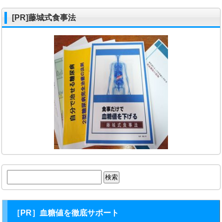
[PR]藤城式食事法
検
索:
［PR］血糖値を徹底サポート