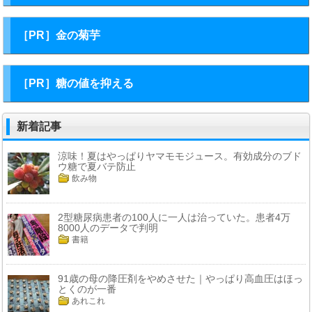
［PR］金の菊芋
［PR］糖の値を抑える
新着記事
涼味！夏はやっぱりヤマモモジュース。有効成分のブド
ウ糖で夏バテ防止
飲み物
2型糖尿病患者の100人に一人は治っていた。患者4万
8000人のデータで判明
書籍
91歳の母の降圧剤をやめさせた｜やっぱり高血圧はほっ
とくのが一番
あれこれ