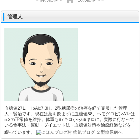
管理人
血糖値271、HbAlc7.3H。2型糖尿病の治療を経て克服した管理
人・賢治です。現在は薬を飲まずに血糖値88、ヘモグロビンA1cは
5.2の正常値を維持。体重も87キロから66キロに。実際に行なって
いる食事法・運動・ダイエット法・血糖値対策や治療経過などを
綴っています。