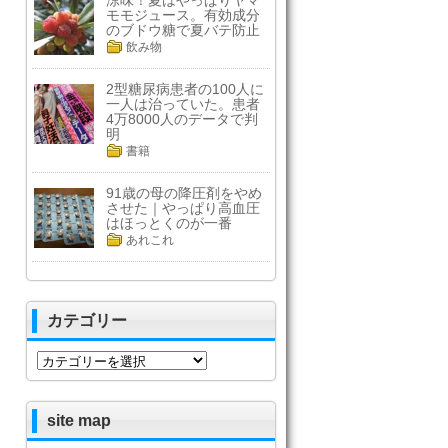
涼味！夏はやっぱりヤマ
モモジュース。有効成分
のブドウ糖で夏バテ防止
飲み物
2型糖尿病患者の100人に
一人は治っていた。患者
4万8000人のデータで判
明
書籍
91歳の母の降圧剤をやめ
させた｜やっぱり高血圧
はほっとくのが一番
あれこれ
カテゴリー
カ
テ
ゴ
リ
site map
ー