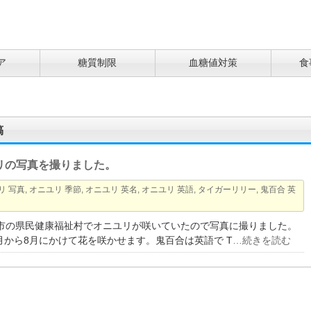
ア
糖質制限
血糖値対策
食
稿
オニユリの写真を撮りました。
リ 写真
,
オニユリ 季節
,
オニユリ 英名
,
オニユリ 英語
,
タイガーリリー
,
鬼百合 英
谷市の県民健康福祉村でオニユリが咲いていたので写真に撮りました。
月から8月にかけて花を咲かせます。鬼百合は英語で T
…続きを読む