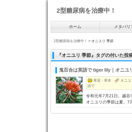
2型糖尿病を治療中！
ホーム
メタバリ
2型糖尿病を治療中！
>
オニユリ 季節
『オニユリ 季節』タグの付いた投
鬼百合は英語で tiger lily｜
草花・草木
オニユ
語で
令和元年7月21日。越
オニユリの季節は夏。7