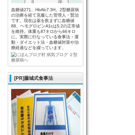
血糖値271、HbAlc7.3H。2型糖尿病
の治療を経て克服した管理人・賢治
です。現在は薬を飲まずに血糖値
88、ヘモグロビンA1cは5.2の正常値
を維持。体重も87キロから66キロ
に。実際に行なっている食事法・運
動・ダイエット法・血糖値対策や治
療経過などを綴っています。
[PR]藤城式食事法