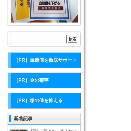
検
索:
［PR］血糖値を徹底サポート
［PR］金の菊芋
［PR］糖の値を抑える
新着記事