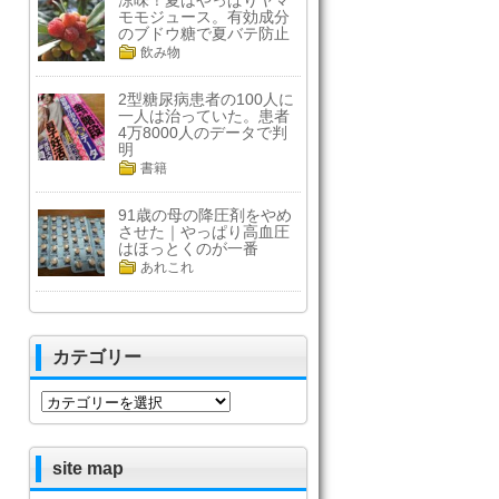
涼味！夏はやっぱりヤマ
モモジュース。有効成分
のブドウ糖で夏バテ防止
飲み物
2型糖尿病患者の100人に
一人は治っていた。患者
4万8000人のデータで判
明
書籍
91歳の母の降圧剤をやめ
させた｜やっぱり高血圧
はほっとくのが一番
あれこれ
カテゴリー
カ
テ
ゴ
リ
site map
ー