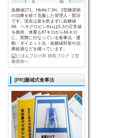
血糖値271、HbAlc7.3H。2型糖尿病
の治療を経て克服した管理人・賢治
です。現在は薬を飲まずに血糖値
88、ヘモグロビンA1cは5.2の正常値
を維持。体重も87キロから66キロ
に。実際に行なっている食事法・運
動・ダイエット法・血糖値対策や治
療経過などを綴っています。
[PR]藤城式食事法