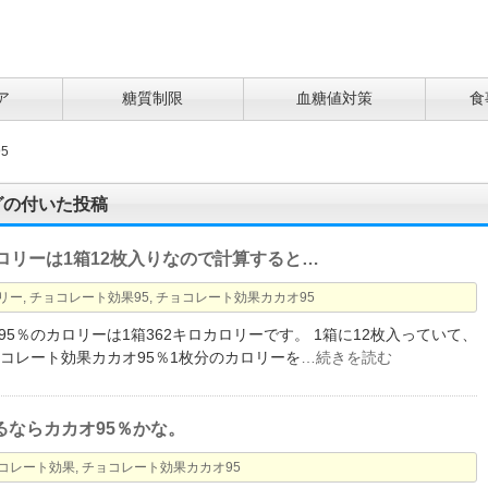
ア
糖質制限
血糖値対策
食
5
グの付いた投稿
ロリーは1箱12枚入りなので計算すると…
リー
,
チョコレート効果95
,
チョコレート効果カカオ95
5％のカロリーは1箱362キロカロリーです。 1箱に12枚入っていて、
ョコレート効果カカオ95％1枚分のカロリーを
…続きを読む
ならカカオ95％かな。
コレート効果
,
チョコレート効果カカオ95