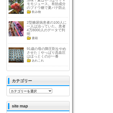
涼味！夏はやっぱりヤマ
モモジュース。有効成分
のブドウ糖で夏バテ防止
飲み物
2型糖尿病患者の100人に
一人は治っていた。患者
4万8000人のデータで判
明
書籍
91歳の母の降圧剤をやめ
させた｜やっぱり高血圧
はほっとくのが一番
あれこれ
カテゴリー
カ
テ
ゴ
リ
site map
ー