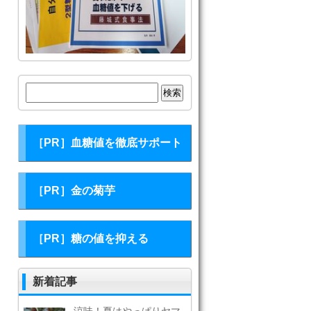
検
索:
［PR］血糖値を徹底サポート
［PR］金の菊芋
［PR］糖の値を抑える
新着記事