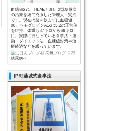
血糖値271、HbAlc7.3H。2型糖尿病
の治療を経て克服した管理人・賢治
です。現在は薬を飲まずに血糖値
88、ヘモグロビンA1cは5.2の正常値
を維持。体重も87キロから66キロ
に。実際に行なっている食事法・運
動・ダイエット法・血糖値対策や治
療経過などを綴っています。
[PR]藤城式食事法