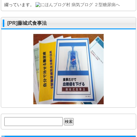
綴っています。
[PR]藤城式食事法
検
索: