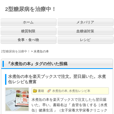
2型糖尿病を治療中！
ホーム
メタバリア
糖質制限
血糖値対策
食事・食べ物
レシピ
2型糖尿病を治療中！
>
水煮缶の本
『水煮缶の本』タグの付いた投稿
水煮缶の本を楽天ブックスで注文。翌日届いた。水煮
缶レシピも豊富
書籍
水煮缶の本
,
水煮缶レシピ本
水煮缶の本を楽天ブックスで注文したら翌日届
いた。早い。書籍名は『 血管を強くする［水煮
缶］健康生活 』（女子栄養大学栄養クリニック