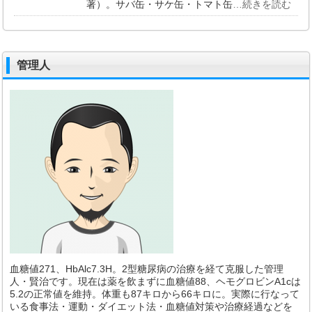
著）。サバ缶・サケ缶・トマト缶
…続きを読む
管理人
血糖値271、HbAlc7.3H。2型糖尿病の治療を経て克服した管理
人・賢治です。現在は薬を飲まずに血糖値88、ヘモグロビンA1cは
5.2の正常値を維持。体重も87キロから66キロに。実際に行なって
いる食事法・運動・ダイエット法・血糖値対策や治療経過などを