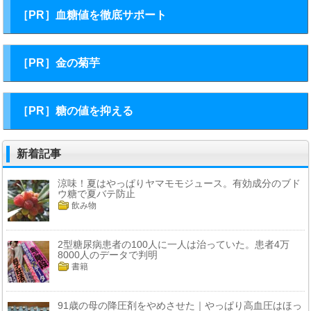
［PR］血糖値を徹底サポート
［PR］金の菊芋
［PR］糖の値を抑える
新着記事
涼味！夏はやっぱりヤマモモジュース。有効成分のブド
ウ糖で夏バテ防止
飲み物
2型糖尿病患者の100人に一人は治っていた。患者4万
8000人のデータで判明
書籍
91歳の母の降圧剤をやめさせた｜やっぱり高血圧はほっ