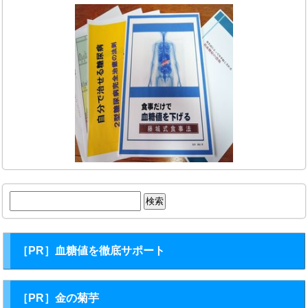
検
索:
［PR］血糖値を徹底サポート
［PR］金の菊芋