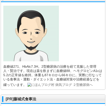
血糖値271、HbAlc7.3H。2型糖尿病の治療を経て克服した管理
人・賢治です。現在は薬を飲まずに血糖値88、ヘモグロビンA1cは
5.2の正常値を維持。体重も87キロから66キロに。実際に行なって
いる食事法・運動・ダイエット法・血糖値対策や治療経過などを
綴っています。
[PR]藤城式食事法