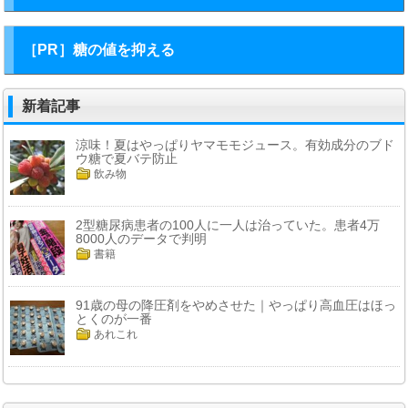
［PR］糖の値を抑える
新着記事
涼味！夏はやっぱりヤマモモジュース。有効成分のブド
ウ糖で夏バテ防止
飲み物
2型糖尿病患者の100人に一人は治っていた。患者4万
8000人のデータで判明
書籍
91歳の母の降圧剤をやめさせた｜やっぱり高血圧はほっ
とくのが一番
あれこれ