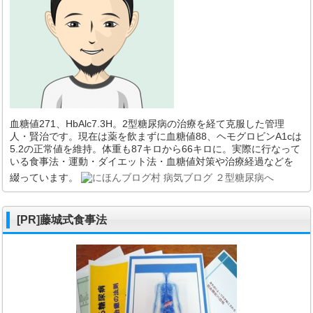
血糖値271、HbAlc7.3H。2型糖尿病の治療を経て克服した管理
人・賢治です。現在は薬を飲まずに血糖値88、ヘモグロビンA1cは
5.2の正常値を維持。体重も87キロから66キロに。実際に行なって
いる食事法・運動・ダイエット法・血糖値対策や治療経過などを
綴っています。
[PR]藤城式食事法