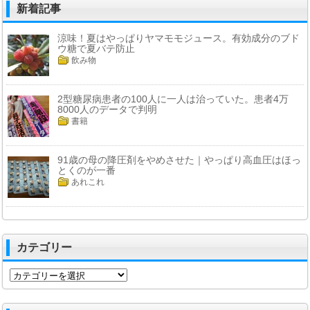
新着記事
涼味！夏はやっぱりヤマモモジュース。有効成分のブド
ウ糖で夏バテ防止
飲み物
2型糖尿病患者の100人に一人は治っていた。患者4万
8000人のデータで判明
書籍
91歳の母の降圧剤をやめさせた｜やっぱり高血圧はほっ
とくのが一番
あれこれ
カテゴリー
カ
テ
ゴ