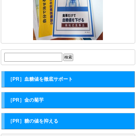
検
索:
［PR］血糖値を徹底サポート
［PR］金の菊芋
［PR］糖の値を抑える