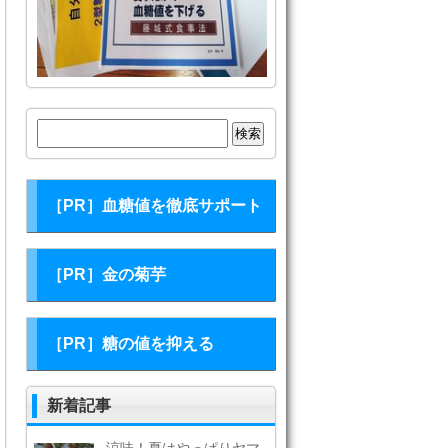
検
索:
［PR］血糖値を徹底サポート
［PR］金の菊芋
［PR］糖の値を抑える
新着記事