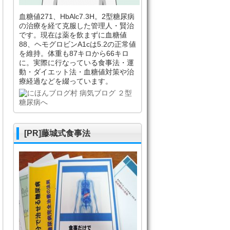
血糖値271、HbAlc7.3H。2型糖尿病
の治療を経て克服した管理人・賢治
です。現在は薬を飲まずに血糖値
88、ヘモグロビンA1cは5.2の正常値
を維持。体重も87キロから66キロ
に。実際に行なっている食事法・運
動・ダイエット法・血糖値対策や治
療経過などを綴っています。
[PR]藤城式食事法