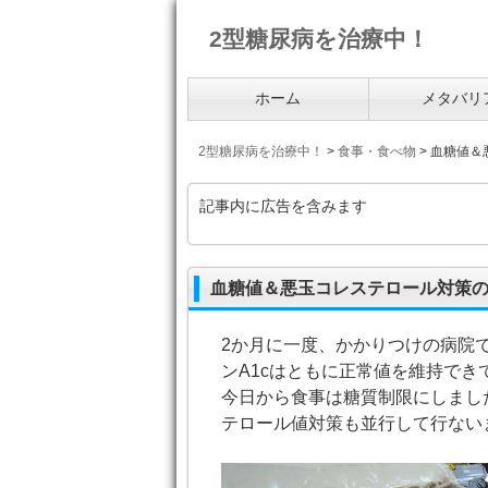
2型糖尿病を治療中！
ホーム
メタバリ
2型糖尿病を治療中！
>
食事・食べ物
>
血糖値＆
記事内に広告を含みます
血糖値＆悪玉コレステロール対策
2か月に一度、かかりつけの病院
ンA1cはともに正常値を維持で
今日から食事は糖質制限にしまし
テロール値対策も並行して行ない