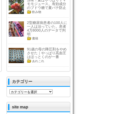
涼味！夏はやっぱりヤマ
モモジュース。有効成分
のブドウ糖で夏バテ防止
飲み物
2型糖尿病患者の100人に
一人は治っていた。患者
4万8000人のデータで判
明
書籍
91歳の母の降圧剤をやめ
させた｜やっぱり高血圧
はほっとくのが一番
あれこれ
カテゴリー
カ
テ
ゴ
リ
site map
ー