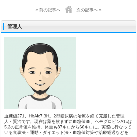
«
前の記事へ
次の記事へ
»
管理人
血糖値271、HbAlc7.3H。2型糖尿病の治療を経て克服した管理
人・賢治です。現在は薬を飲まずに血糖値88、ヘモグロビンA1cは
5.2の正常値を維持。体重も87キロから66キロに。実際に行なって
いる食事法・運動・ダイエット法・血糖値対策や治療経過などを