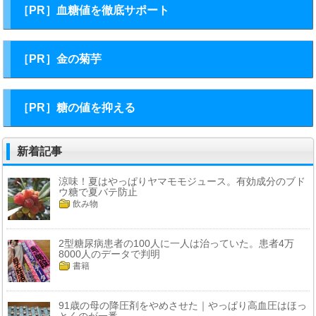
［PR］血糖値を徹底サポート
［PR］金の菊芋
［PR］糖の値を抑える
新着記事
涼味！夏はやっぱりヤマモモジュース。有効成分のブド
ウ糖で夏バテ防止
飲み物
2型糖尿病患者の100人に一人は治っていた。患者4万
8000人のデータで判明
書籍
91歳の母の降圧剤をやめさせた｜やっぱり高血圧はほっ