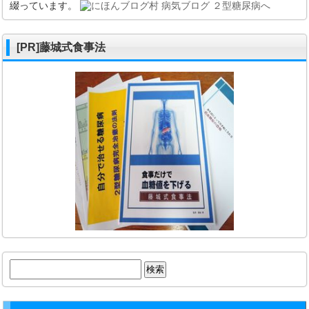
綴っています。
[PR]藤城式食事法
検
索: