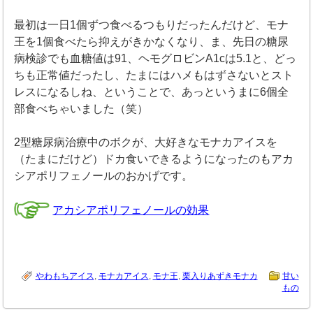
最初は一日1個ずつ食べるつもりだったんだけど、モナ
王を1個食べたら抑えがきかなくなり、ま、先日の糖尿
病検診でも血糖値は91、ヘモグロビンA1cは5.1と、どっ
ちも正常値だったし、たまにはハメもはずさないとスト
レスになるしね、ということで、あっというまに6個全
部食べちゃいました（笑）
2型糖尿病治療中のボクが、大好きなモナカアイスを
（たまにだけど）ドカ食いできるようになったのもアカ
シアポリフェノールのおかげです。
アカシアポリフェノールの効果
やわもちアイス
,
モナカアイス
,
モナ王
,
栗入りあずきモナカ
甘い
もの