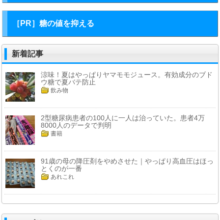
［PR］糖の値を抑える
新着記事
涼味！夏はやっぱりヤマモモジュース。有効成分のブド
ウ糖で夏バテ防止
飲み物
2型糖尿病患者の100人に一人は治っていた。患者4万
8000人のデータで判明
書籍
91歳の母の降圧剤をやめさせた｜やっぱり高血圧はほっ
とくのが一番
あれこれ