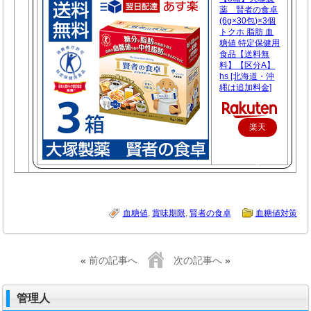
薬 賢者の食卓
(6g×30包)×3個
トクホ 脂肪 血
糖値 特定保健用
食品【送料無
料】【区分A】
hs [北海道・沖
縄は追加料金]
楽天
で購
入
血糖値
,
賞味期限
,
賢者の食卓
血糖値対策
«
前の記事へ
次の記事へ
»
管理人