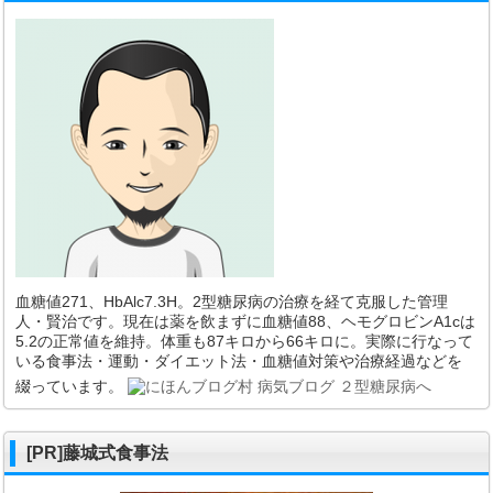
血糖値271、HbAlc7.3H。2型糖尿病の治療を経て克服した管理
人・賢治です。現在は薬を飲まずに血糖値88、ヘモグロビンA1cは
5.2の正常値を維持。体重も87キロから66キロに。実際に行なって
いる食事法・運動・ダイエット法・血糖値対策や治療経過などを
綴っています。
[PR]藤城式食事法