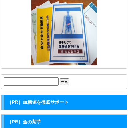
検
索:
［PR］血糖値を徹底サポート
［PR］金の菊芋