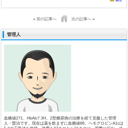
«
前の記事へ
次の記事へ
»
管理人
血糖値271、HbAlc7.3H。2型糖尿病の治療を経て克服した管理
人・賢治です。現在は薬を飲まずに血糖値88、ヘモグロビンA1cは