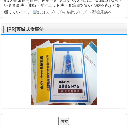
5.2の正常値を維持。体重も87キロから66キロに。実際に行なって
いる食事法・運動・ダイエット法・血糖値対策や治療経過などを
綴っています。
[PR]藤城式食事法
検
索: