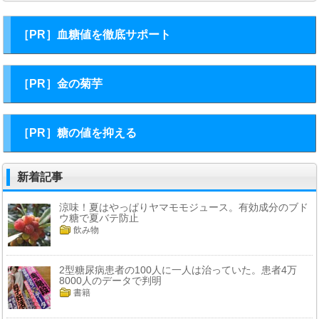
［PR］血糖値を徹底サポート
［PR］金の菊芋
［PR］糖の値を抑える
新着記事
涼味！夏はやっぱりヤマモモジュース。有効成分のブド
ウ糖で夏バテ防止
飲み物
2型糖尿病患者の100人に一人は治っていた。患者4万
8000人のデータで判明
書籍