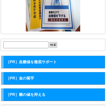
検
索:
［PR］血糖値を徹底サポート
［PR］金の菊芋
［PR］糖の値を抑える