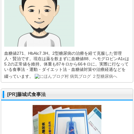
血糖値271、HbAlc7.3H。2型糖尿病の治療を経て克服した管理
人・賢治です。現在は薬を飲まずに血糖値88、ヘモグロビンA1cは
5.2の正常値を維持。体重も87キロから66キロに。実際に行なって
いる食事法・運動・ダイエット法・血糖値対策や治療経過などを
綴っています。
[PR]藤城式食事法