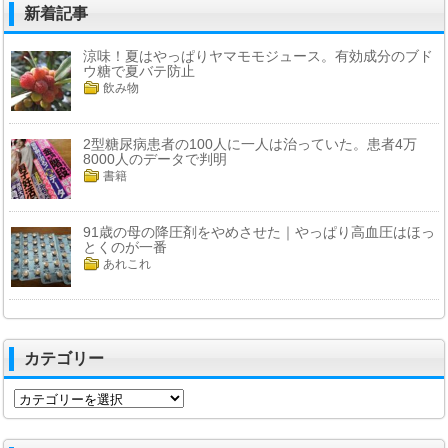
新着記事
涼味！夏はやっぱりヤマモモジュース。有効成分のブド
ウ糖で夏バテ防止
飲み物
2型糖尿病患者の100人に一人は治っていた。患者4万
8000人のデータで判明
書籍
91歳の母の降圧剤をやめさせた｜やっぱり高血圧はほっ
とくのが一番
あれこれ
カテゴリー
カ
テ
ゴ