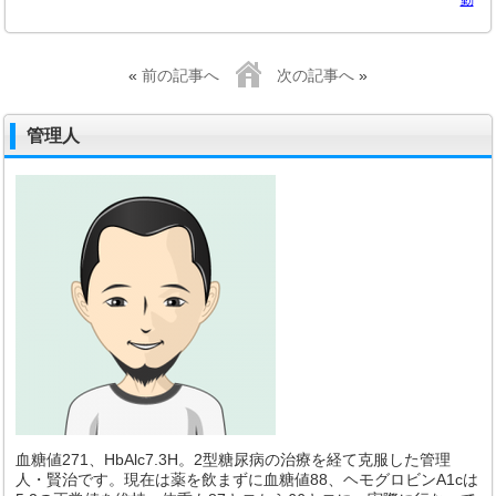
動
«
前の記事へ
次の記事へ
»
管理人
血糖値271、HbAlc7.3H。2型糖尿病の治療を経て克服した管理
人・賢治です。現在は薬を飲まずに血糖値88、ヘモグロビンA1cは