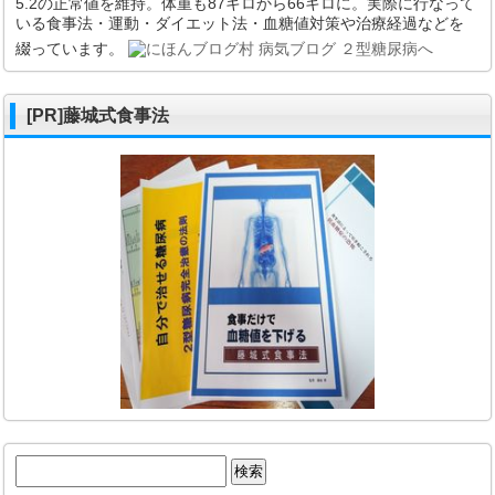
5.2の正常値を維持。体重も87キロから66キロに。実際に行なって
いる食事法・運動・ダイエット法・血糖値対策や治療経過などを
綴っています。
[PR]藤城式食事法
検
索: