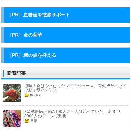
［PR］血糖値を徹底サポート
［PR］金の菊芋
［PR］糖の値を抑える
新着記事
涼味！夏はやっぱりヤマモモジュース。有効成分のブド
ウ糖で夏バテ防止
飲み物
2型糖尿病患者の100人に一人は治っていた。患者4万
8000人のデータで判明
書籍