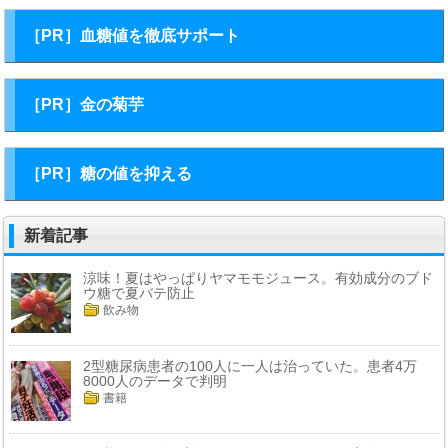
［PR］血糖値を徹底サポート
［PR］金の菊芋
［PR］糖の値を抑える
新着記事
涼味！夏はやっぱりヤマモモジュース。有効成分のブド
ウ糖で夏バテ防止
飲み物
2型糖尿病患者の100人に一人は治っていた。患者4万
8000人のデータで判明
書籍