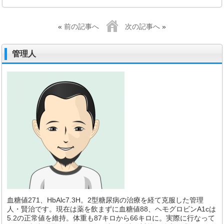
«
前の記事へ
次の記事へ
»
管理人
血糖値271、HbAlc7.3H。2型糖尿病の治療を経て克服した管理
人・賢治です。現在は薬を飲まずに血糖値88、ヘモグロビンA1cは
5.2の正常値を維持。体重も87キロから66キロに。実際に行なって