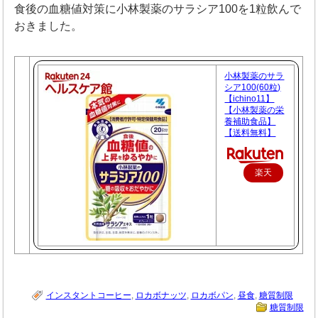
食後の血糖値対策に小林製薬のサラシア100を1粒飲んで
おきました。
小林製薬のサラ
シア100(60粒)
【ichino11】
【小林製薬の栄
養補助食品】
【送料無料】
楽天
で購
入
インスタントコーヒー
,
ロカボナッツ
,
ロカボパン
,
昼食
,
糖質制限
糖質制限