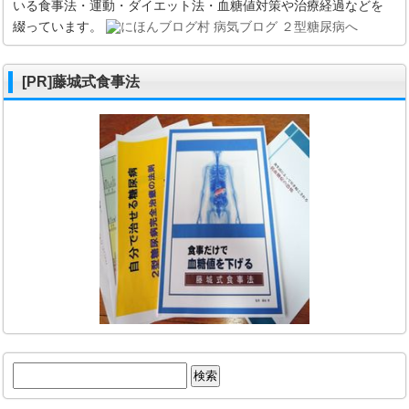
いる食事法・運動・ダイエット法・血糖値対策や治療経過などを
綴っています。
[PR]藤城式食事法
検
索: