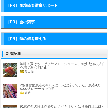
［PR］血糖値を徹底サポート
［PR］金の菊芋
［PR］糖の値を抑える
新着記事
涼味！夏はやっぱりヤマモモジュース。有効成分のブド
ウ糖で夏バテ防止
飲み物
2型糖尿病患者の100人に一人は治っていた。患者4万
8000人のデータで判明
書籍
91歳の母の降圧剤をやめさせた｜やっぱり高血圧はほっ