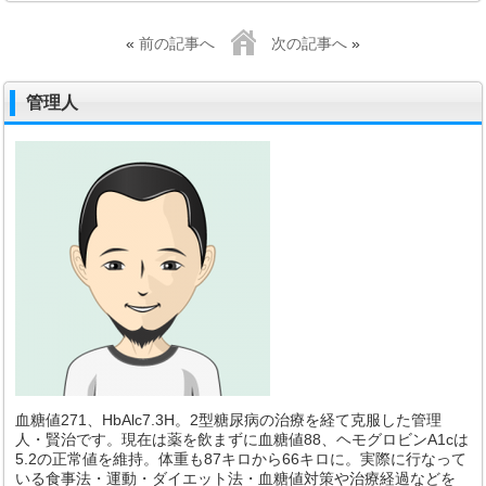
«
前の記事へ
次の記事へ
»
管理人
血糖値271、HbAlc7.3H。2型糖尿病の治療を経て克服した管理
人・賢治です。現在は薬を飲まずに血糖値88、ヘモグロビンA1cは
5.2の正常値を維持。体重も87キロから66キロに。実際に行なって
いる食事法・運動・ダイエット法・血糖値対策や治療経過などを