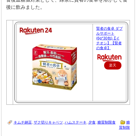
後に飲みました。
賢者の食卓 ダブ
ルサポート
(6g*30包)【イ
チオシ】【賢者
の食卓】
楽天
で購
入
キムチ納豆
,
ザク切りキャベツ
,
ハムステーキ
,
夕食
,
糖質制限食
糖
質制限