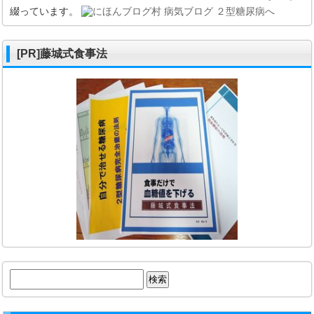
綴っています。
[PR]藤城式食事法
検
索: