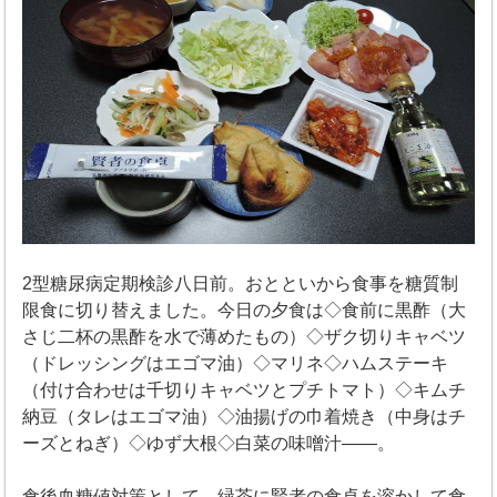
2型糖尿病定期検診八日前。おとといから食事を糖質制
限食に切り替えました。今日の夕食は◇食前に黒酢（大
さじ二杯の黒酢を水で薄めたもの）◇ザク切りキャベツ
（ドレッシングはエゴマ油）◇マリネ◇ハムステーキ
（付け合わせは千切りキャベツとプチトマト）◇キムチ
納豆（タレはエゴマ油）◇油揚げの巾着焼き（中身はチ
ーズとねぎ）◇ゆず大根◇白菜の味噌汁――。
食後血糖値対策として、緑茶に賢者の食卓を溶かして食