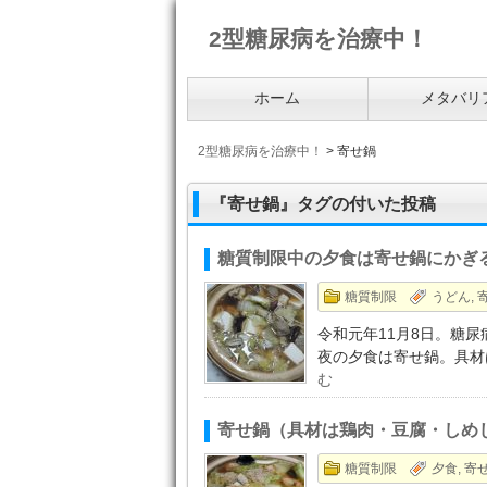
2型糖尿病を治療中！
ホーム
メタバリ
2型糖尿病を治療中！
>
寄せ鍋
『寄せ鍋』タグの付いた投稿
糖質制限中の夕食は寄せ鍋にかぎ
糖質制限
うどん
,
令和元年11月8日。糖
夜の夕食は寄せ鍋。具材
む
寄せ鍋（具材は鶏肉・豆腐・しめ
糖質制限
夕食
,
寄