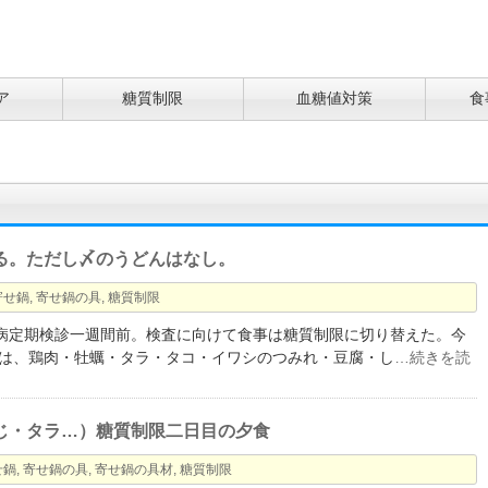
ア
糖質制限
血糖値対策
食
る。ただし〆のうどんはなし。
寄せ鍋
,
寄せ鍋の具
,
糖質制限
尿病定期検診一週間前。検査に向けて食事は糖質制限に切り替えた。今
は、鶏肉・牡蠣・タラ・タコ・イワシのつみれ・豆腐・し
…続きを読
じ・タラ…）糖質制限二日目の夕食
せ鍋
,
寄せ鍋の具
,
寄せ鍋の具材
,
糖質制限