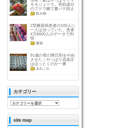
涼味！夏はやっぱりヤマ
モモジュース。有効成分
のブドウ糖で夏バテ防止
飲み物
2型糖尿病患者の100人に
一人は治っていた。患者
4万8000人のデータで判
明
書籍
91歳の母の降圧剤をやめ
させた｜やっぱり高血圧
はほっとくのが一番
あれこれ
カテゴリー
カ
テ
ゴ
リ
site map
ー