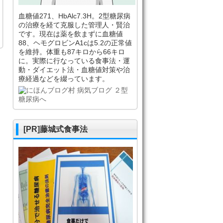
血糖値271、HbAlc7.3H。2型糖尿病
の治療を経て克服した管理人・賢治
です。現在は薬を飲まずに血糖値
88、ヘモグロビンA1cは5.2の正常値
を維持。体重も87キロから66キロ
に。実際に行なっている食事法・運
動・ダイエット法・血糖値対策や治
療経過などを綴っています。
[PR]藤城式食事法