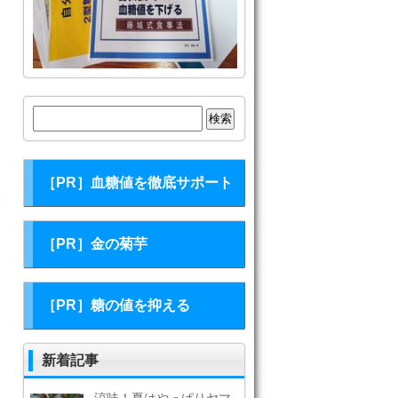
検
索:
［PR］血糖値を徹底サポート
［PR］金の菊芋
［PR］糖の値を抑える
新着記事