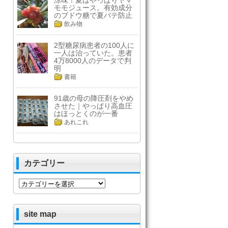
涼味！夏はやっぱりヤマ
モモジュース。有効成分
のブドウ糖で夏バテ防止
飲み物
2型糖尿病患者の100人に
一人は治っていた。患者
4万8000人のデータで判
明
書籍
91歳の母の降圧剤をやめ
させた｜やっぱり高血圧
はほっとくのが一番
あれこれ
カテゴリー
カ
テ
ゴ
リ
site map
ー