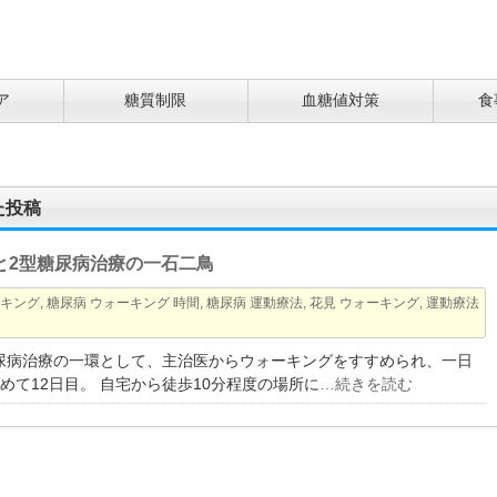
ア
糖質制限
血糖値対策
食
た投稿
と2型糖尿病治療の一石二鳥
ーキング
,
糖尿病 ウォーキング 時間
,
糖尿病 運動療法
,
花見 ウォーキング
,
運動療法
型糖尿病治療の一環として、主治医からウォーキングをすすめられ、一日
めて12日目。 自宅から徒歩10分程度の場所に
…続きを読む