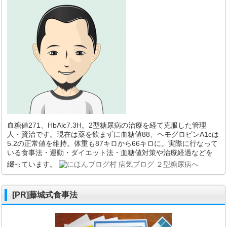
血糖値271、HbAlc7.3H。2型糖尿病の治療を経て克服した管理
人・賢治です。現在は薬を飲まずに血糖値88、ヘモグロビンA1cは
5.2の正常値を維持。体重も87キロから66キロに。実際に行なって
いる食事法・運動・ダイエット法・血糖値対策や治療経過などを
綴っています。
[PR]藤城式食事法