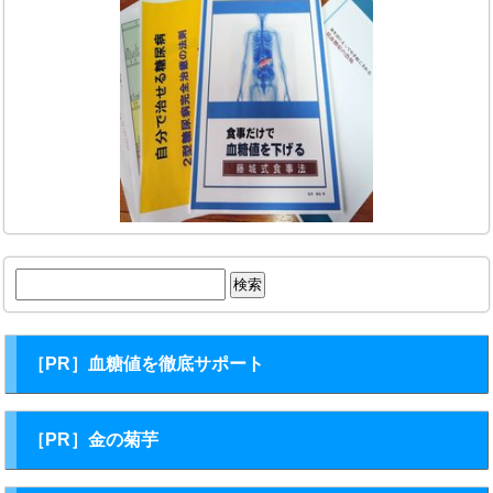
検
索:
［PR］血糖値を徹底サポート
［PR］金の菊芋