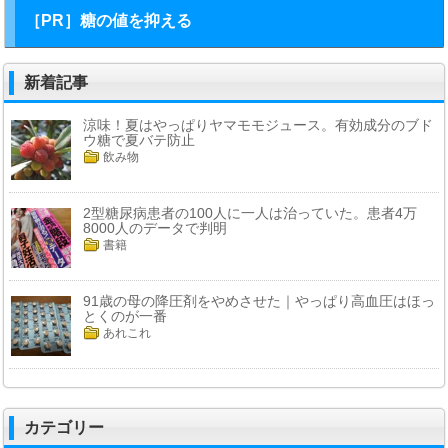
［PR］糖の値を抑える
新着記事
涼味！夏はやっぱりヤマモモジュース。有効成分のブド
ウ糖で夏バテ防止
飲み物
2型糖尿病患者の100人に一人は治っていた。患者4万
8000人のデータで判明
書籍
91歳の母の降圧剤をやめさせた｜やっぱり高血圧はほっ
とくのが一番
あれこれ
カテゴリー