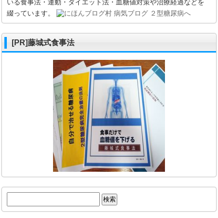
いる食事法・運動・ダイエット法・血糖値対策や治療経過などを
綴っています。
[PR]藤城式食事法
検
索: