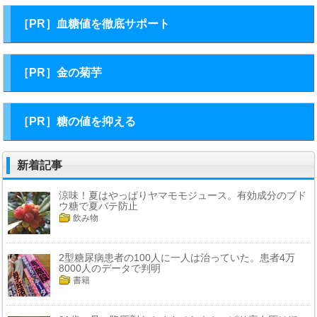
［PR］血糖値を徹底サポート
［PR］金の菊芋
［PR］糖の値を抑える
新着記事
涼味！夏はやっぱりヤマモモジュース。有効成分のブド
ウ糖で夏バテ防止
飲み物
2型糖尿病患者の100人に一人は治っていた。患者4万
8000人のデータで判明
書籍