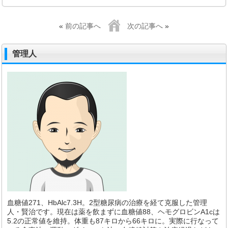
«
前の記事へ
次の記事へ
»
管理人
血糖値271、HbAlc7.3H。2型糖尿病の治療を経て克服した管理
人・賢治です。現在は薬を飲まずに血糖値88、ヘモグロビンA1cは
5.2の正常値を維持。体重も87キロから66キロに。実際に行なって