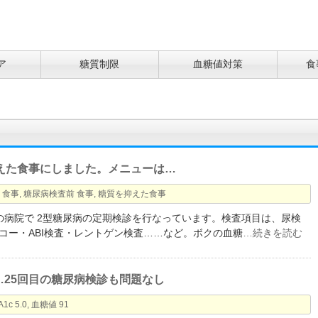
ア
糖質制限
血糖値対策
食
えた食事にしました。メニューは…
 食事
,
糖尿病検査前 食事
,
糖質を抑えた食事
の病院で 2型糖尿病の定期検診を行なっています。検査項目は、尿検
コー・ABI検査・レントゲン検査……など。ボクの血糖
…続きを読む
.0…25回目の糖尿病検診も問題なし
c 5.0
,
血糖値 91