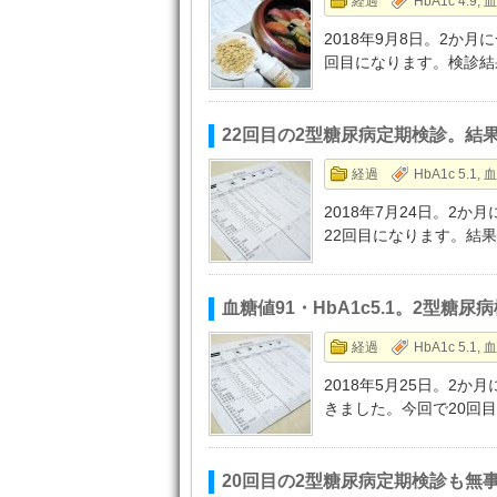
経過
HbA1c 4.9
,
血
2018年9月8日。2か
回目になります。検診結果
22回目の2型糖尿病定期検診。結
経過
HbA1c 5.1
,
血
2018年7月24日。2
22回目になります。結果
血糖値91・HbA1c5.1。2型
経過
HbA1c 5.1
,
血
2018年5月25日。2
きました。今回で20回目
20回目の2型糖尿病定期検診も無