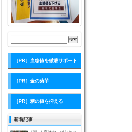
検
索:
［PR］血糖値を徹底サポート
［PR］金の菊芋
［PR］糖の値を抑える
新着記事