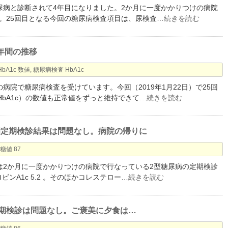
型糖尿病と診断されて4年目になりました。2か月に一度かかりつけの病院
。25回目となる今回の糖尿病検査項目は、尿検査
…続きを読む
1年間の推移
HbA1c 数値
,
糖尿病検査 HbA1c
病院で糖尿病検査を受けています。今回（2019年1月22日）で25回
HbA1c）の数値も正常値をずっと維持できて
…続きを読む
糖尿病定期検診結果は問題なし。病院の帰りに
糖値 87
今日は2か月に一度かかりつけの病院で行なっている2型糖尿病の定期検診
ビンA1c 5.2 。そのほかコレステロー
…続きを読む
尿病定期検診は問題なし。ご褒美に夕食は…