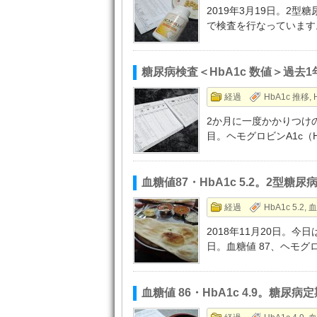
2019年3月19日。2
で検査を行なっています
糖尿病検査＜HbA1c 数値＞過去
経過
HbA1c 推移
,
2か月に一度かかりつけの
目。ヘモグロビンA1c（
血糖値87・HbA1c 5.2。2型
経過
HbA1c 5.2
,
血
2018年11月20日。
日。血糖値 87、ヘモグロ
血糖値 86・HbA1c 4.9。糖