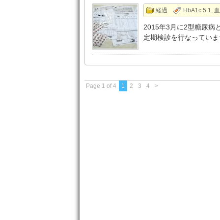
経過
HbA1c 5.1
,
血
2015年3月に2型糖尿
定期検診を行なっています
Page 1 of 4
1
2
3
4
>