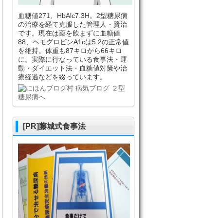
血糖値271、HbAlc7.3H。2型糖尿病
の治療を経て克服した管理人・賢治
です。現在は薬を飲まずに血糖値
88、ヘモグロビンA1cは5.2の正常値
を維持。体重も87キロから66キロ
に。実際に行なっている食事法・運
動・ダイエット法・血糖値対策や治
療経過などを綴っています。
[PR]藤城式食事法