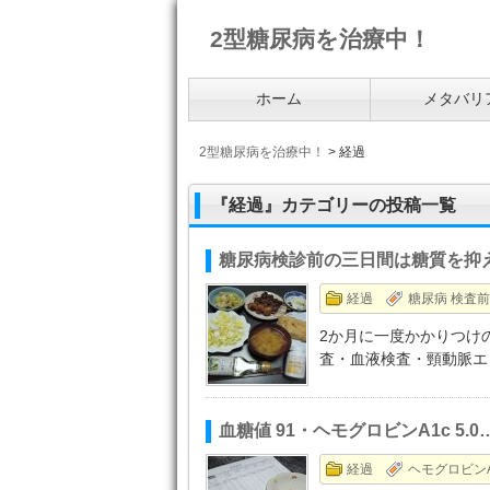
2型糖尿病を治療中！
ホーム
メタバリ
2型糖尿病を治療中！
>
経過
『経過』カテゴリーの投稿一覧
糖尿病検診前の三日間は糖質を抑
経過
糖尿病 検査前
2か月に一度かかりつけ
査・血液検査・頸動脈エ
血糖値 91・ヘモグロビンA1c 5
経過
ヘモグロビンA1