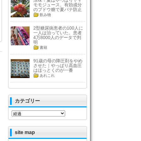
涼味！夏はやっぱりヤマ
モモジュース。有効成分
のブドウ糖で夏バテ防止
飲み物
2型糖尿病患者の100人に
一人は治っていた。患者
4万8000人のデータで判
明
書籍
91歳の母の降圧剤をやめ
させた｜やっぱり高血圧
はほっとくのが一番
あれこれ
カテゴリー
カ
テ
ゴ
リ
site map
ー