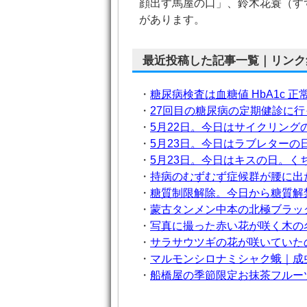
顔出す馬屋の口」、鈴木花蓑（す
があります。
最近投稿した記事一覧｜リンク
・
糖尿病検査は血糖値 HbA1c
・
27回目の糖尿病の定期健診に
・
5月22日。今日はサイクリン
・
5月23日。今日はラブレターの
・
5月23日。今日はキスの日。
・
持病のむずむず症候群が腰に出
・
糖質制限解除。今日から糖質解
・
蒙古タンメン中本の北極ブラッ
・
写真に撮った赤い花が咲く木の
・
サラサウツギの花が咲いていた
・
マルモンシロナミシャク蛾｜成
・
船橋屋の季節限定お抹茶フルー