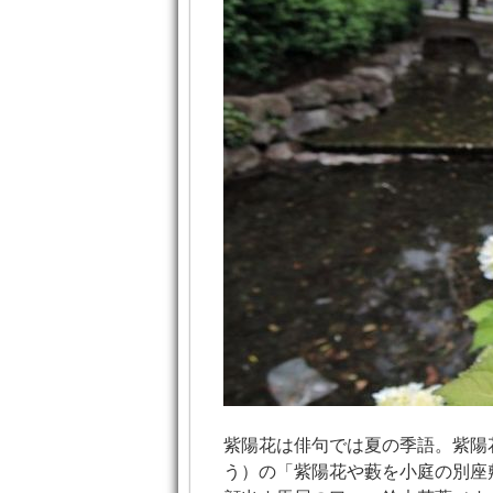
紫陽花は俳句では夏の季語。紫陽
う）の「紫陽花や藪を小庭の別座