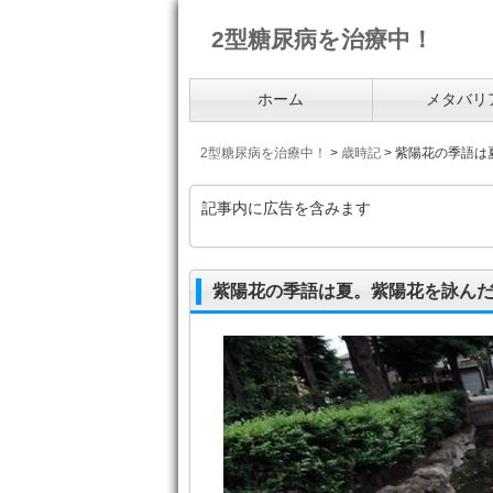
2型糖尿病を治療中！
ホーム
メタバリ
2型糖尿病を治療中！
>
歳時記
>
紫陽花の季語は
記事内に広告を含みます
紫陽花の季語は夏。紫陽花を詠ん