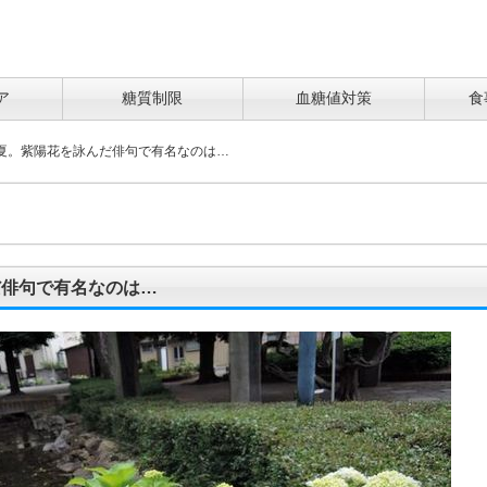
ア
糖質制限
血糖値対策
食
夏。紫陽花を詠んだ俳句で有名なのは…
だ俳句で有名なのは…