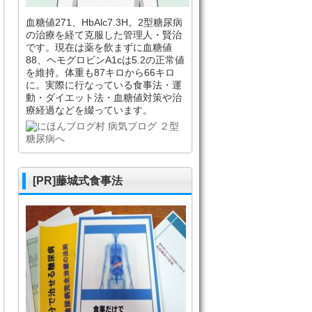
血糖値271、HbAlc7.3H。2型糖尿病
の治療を経て克服した管理人・賢治
です。現在は薬を飲まずに血糖値
88、ヘモグロビンA1cは5.2の正常値
を維持。体重も87キロから66キロ
に。実際に行なっている食事法・運
動・ダイエット法・血糖値対策や治
療経過などを綴っています。
[PR]藤城式食事法