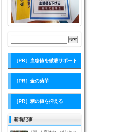
検
索:
［PR］血糖値を徹底サポート
［PR］金の菊芋
［PR］糖の値を抑える
新着記事