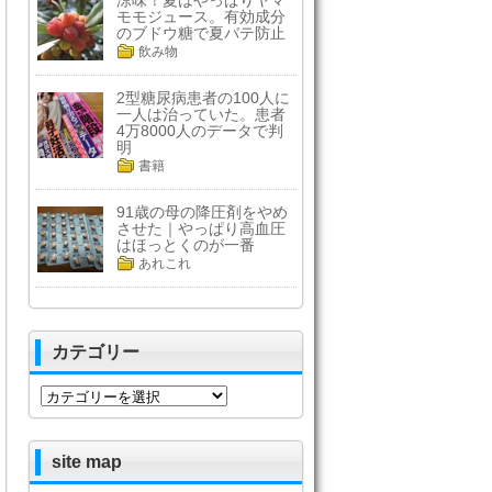
涼味！夏はやっぱりヤマ
モモジュース。有効成分
のブドウ糖で夏バテ防止
飲み物
2型糖尿病患者の100人に
一人は治っていた。患者
4万8000人のデータで判
明
書籍
91歳の母の降圧剤をやめ
させた｜やっぱり高血圧
はほっとくのが一番
あれこれ
カテゴリー
カ
テ
ゴ
リ
site map
ー