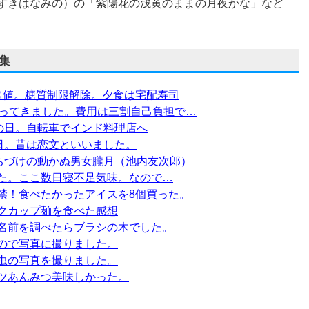
ずきはなみの）の「紫陽花の浅黄のままの月夜かな」など
集
 正常値。糖質制限解除。夕食は宅配寿司
行ってきました。費用は三割自己負担で…
グの日。自転車でインド料理店へ
日。昔は恋文といいました。
くちづけの動かぬ男女朧月（池内友次郎）
た。ここ数日寝不足気味。なので…
禁！食べたかったアイスを8個買った。
クカップ麺を食べた感想
名前を調べたらブラシの木でした。
ので写真に撮りました。
虫の写真を撮りました。
ツあんみつ美味しかった。