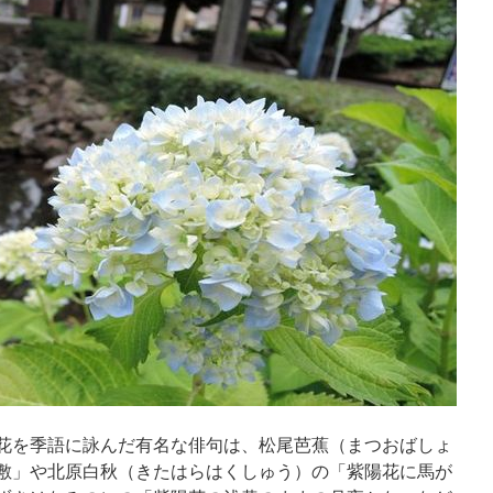
花を季語に詠んだ有名な俳句は、松尾芭蕉（まつおばしょ
敷」や北原白秋（きたはらはくしゅう）の「紫陽花に馬が