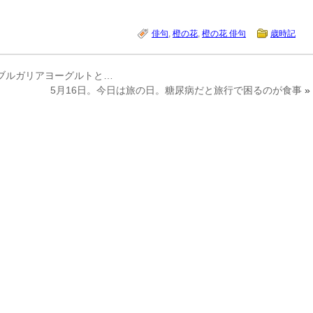
俳句
,
橙の花
,
橙の花 俳句
歳時記
治ブルガリアヨーグルトと…
5月16日。今日は旅の日。糖尿病だと旅行で困るのが食事
»