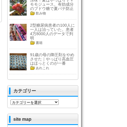
涼味！夏はやっぱりヤマ
モモジュース。有効成分
のブドウ糖で夏バテ防止
飲み物
2型糖尿病患者の100人に
一人は治っていた。患者
4万8000人のデータで判
明
書籍
91歳の母の降圧剤をやめ
させた｜やっぱり高血圧
はほっとくのが一番
あれこれ
カテゴリー
カ
テ
ゴ
リ
site map
ー