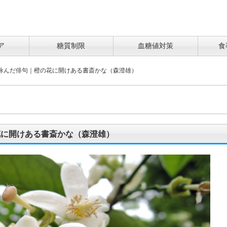
ア
糖質制限
血糖値対策
食
詠んだ俳句｜橙の花に開けある書斎かな（森澄雄）
花に開けある書斎かな（森澄雄）