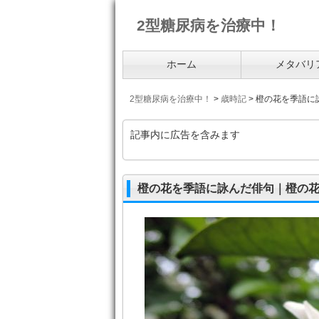
2型糖尿病を治療中！
ホーム
メタバリ
2型糖尿病を治療中！
>
歳時記
>
橙の花を季語に
記事内に広告を含みます
橙の花を季語に詠んだ俳句｜橙の