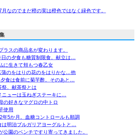
7月なのでまだ橙の実は橙色ではなく緑色です。
集
プラスの商品名が変わります。
W最終日の夕食も糖質制限食。献立は…
仏に生きて頬もつ春乙女
菖蒲のをはりの花のをはりかな…他
日の夕食は食前に菊芋酢。そのあと…
茶祭。献茶祭とは
のメニューは玉ねぎステーキに…
母の好きなマグロの中トロ
芋使用
2年5か月。血糖コントロールも順調
昼食は明治ブルガリアヨーグルトと…
が公園のベンチですり寄ってきました。