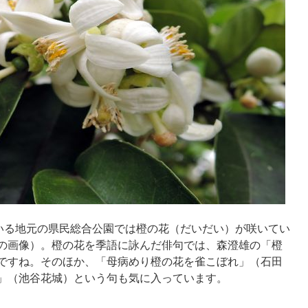
ている地元の県民総合公園では橙の花（だいだい）が咲いてい
の画像）。橙の花を季語に詠んだ俳句では、森澄雄の「橙
ですね。そのほか、「母病めり橙の花を雀こぼれ」（石田
」（池谷花城）という句も気に入っています。