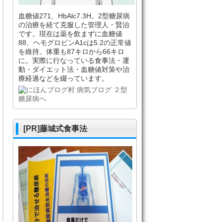
血糖値271、HbAlc7.3H。2型糖尿病
の治療を経て克服した管理人・賢治
です。現在は薬を飲まずに血糖値
88、ヘモグロビンA1cは5.2の正常値
を維持。体重も87キロから66キロ
に。実際に行なっている食事法・運
動・ダイエット法・血糖値対策や治
療経過などを綴っています。
[PR]藤城式食事法