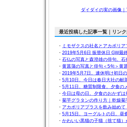
ダイダイの実の画像｜
最近投稿した記事一覧｜リンク
・
ミモザクスの社名とアカポリア
・
2019年5月6日 振替休日 G
・
石仏の写真と森澄雄の俳句。石
・
黄菖蒲の写真と俳句＜5句＞黄
・
2019年5月7日。連休明け初
・
5月10日。今日は春日大社の献
・
5月11日。糖質制限食。夕食
・
今日は母の日。夕食のおかずは
・
菊芋グラタンの作り方｜乾燥菊
・
アカポリアプラスを飲み始めて 
・
5月15日。ヨーグルトの日。
・
かわいい黒猫の子猫（捨て猫）