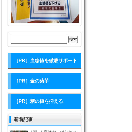
検
索:
［PR］血糖値を徹底サポート
［PR］金の菊芋
［PR］糖の値を抑える
新着記事