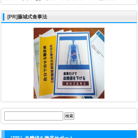
[PR]藤城式食事法
検
索: