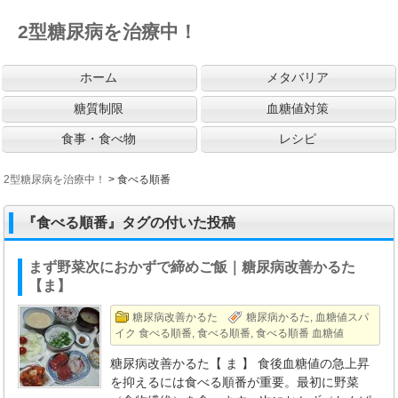
2型糖尿病を治療中！
ホーム
メタバリア
糖質制限
血糖値対策
食事・食べ物
レシピ
2型糖尿病を治療中！
>
食べる順番
『食べる順番』タグの付いた投稿
まず野菜次におかずで締めご飯｜糖尿病改善かるた
【ま】
糖尿病改善かるた
糖尿病かるた
,
血糖値スパ
イク 食べる順番
,
食べる順番
,
食べる順番 血糖値
糖尿病改善かるた【 ま 】 食後血糖値の急上昇
を抑えるには食べる順番が重要。最初に野菜