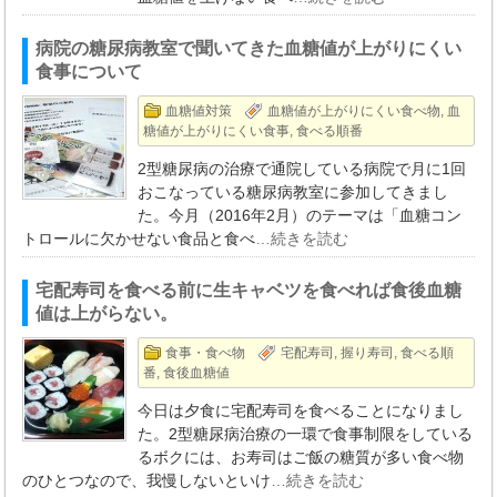
病院の糖尿病教室で聞いてきた血糖値が上がりにくい
食事について
血糖値対策
血糖値が上がりにくい食べ物
,
血
糖値が上がりにくい食事
,
食べる順番
2型糖尿病の治療で通院している病院で月に1回
おこなっている糖尿病教室に参加してきまし
た。今月（2016年2月）のテーマは「血糖コン
トロールに欠かせない食品と食べ
…続きを読む
宅配寿司を食べる前に生キャベツを食べれば食後血糖
値は上がらない。
食事・食べ物
宅配寿司
,
握り寿司
,
食べる順
番
,
食後血糖値
今日は夕食に宅配寿司を食べることになりまし
た。2型糖尿病治療の一環で食事制限をしている
るボクには、お寿司はご飯の糖質が多い食べ物
のひとつなので、我慢しないといけ
…続きを読む