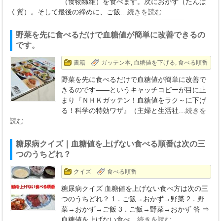
（食物繊維）を食べます。次におかず（たんぱ
く質）。そして最後の締めに、ご飯
…続きを読む
野菜を先に食べるだけで血糖値が簡単に改善できるの
です。
書籍
ガッテン本
,
血糖値を下げる
,
食べる順番
野菜を先に食べるだけで血糖値が簡単に改善で
きるのです――というキャッチコピーが目に止
まり『ＮＨＫガッテン！血糖値をラク～に下げ
る！科学の特効ワザ』（主婦と生活社
…続きを
読む
糖尿病クイズ｜血糖値を上げない食べる順番は次の三
つのうちどれ？
クイズ
食べる順番
糖尿病クイズ 血糖値を上げない食べ方は次の三
つのうちどれ？ 1．ご飯→おかず→野菜 2．野
菜→おかず→ご飯 3．ご飯→野菜→おかず 答 ⇒
血糖値を上げない食べ
…続きを読む