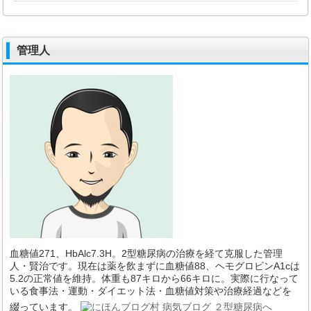
管理人
血糖値271、HbAlc7.3H。2型糖尿病の治療を経て克服した管理
人・賢治です。現在は薬を飲まずに血糖値88、ヘモグロビンA1cは
5.2の正常値を維持。体重も87キロから66キロに。実際に行なって
いる食事法・運動・ダイエット法・血糖値対策や治療経過などを
綴っています。