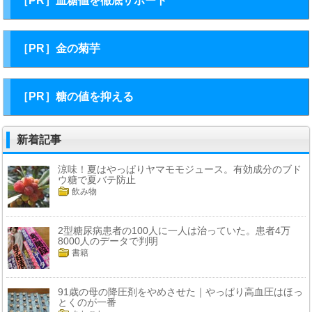
［PR］血糖値を徹底サポート
［PR］金の菊芋
［PR］糖の値を抑える
新着記事
涼味！夏はやっぱりヤマモモジュース。有効成分のブド
ウ糖で夏バテ防止
飲み物
2型糖尿病患者の100人に一人は治っていた。患者4万
8000人のデータで判明
書籍
91歳の母の降圧剤をやめさせた｜やっぱり高血圧はほっ
とくのが一番