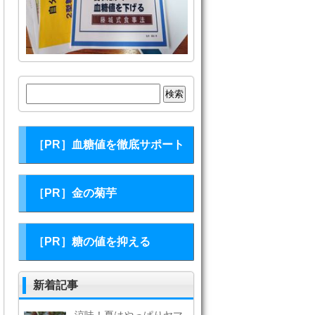
検
索:
［PR］血糖値を徹底サポート
［PR］金の菊芋
［PR］糖の値を抑える
新着記事