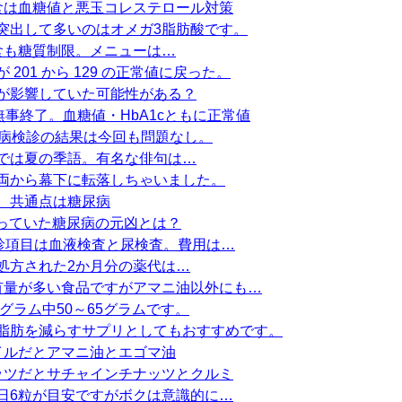
食は血糖値と悪玉コレステロール対策
突出して多いのはオメガ3脂肪酸です。
食も糖質制限。メニューは…
201 から 129 の正常値に戻った。
が影響していた可能性がある？
無事終了。血糖値・HbA1cともに正常値
型糖尿病検診の結果は今回も問題なし。
では夏の季語。有名な俳句は…
両から幕下に転落しちゃいました。
。共通点は糖尿病
に載っていた糖尿病の元凶とは？
検診項目は血液検査と尿検査。費用は…
処方された2か月分の薬代は…
有量が多い食品ですがアマニ油以外にも…
グラム中50～65グラムです。
脂肪を減らすサプリとしてもおすすめです。
イルだとアマニ油とエゴマ油
ッツだとサチャインチナッツとクルミ
日6粒が目安ですがボクは意識的に…