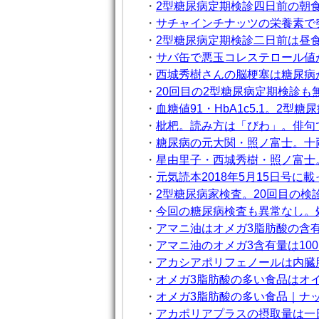
・
2型糖尿病定期検診四日前の朝
・
サチャインチナッツの栄養素で
・
2型糖尿病定期検診二日前は昼
・
サバ缶で悪玉コレステロール値が 
・
西城秀樹さんの脳梗塞は糖尿病
・
20回目の2型糖尿病定期検診も
・
血糖値91・HbA1c5.1。2
・
枇杷。読み方は「びわ」。俳句
・
糖尿病の元大関・照ノ富士。十
・
星由里子・西城秀樹・照ノ富士
・
元気読本2018年5月15日号
・
2型糖尿病家検査。20回目の
・
今回の糖尿病検査も異常なし。
・
アマニ油はオメガ3脂肪酸の含
・
アマニ油のオメガ3含有量は100
・
アカシアポリフェノールは内臓
・
オメガ3脂肪酸の多い食品はオ
・
オメガ3脂肪酸の多い食品｜ナ
・
アカポリアプラスの摂取量は一