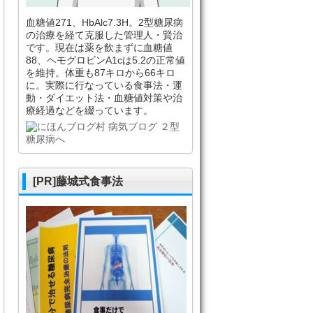
血糖値271、HbAlc7.3H。2型糖尿病
の治療を経て克服した管理人・賢治
です。現在は薬を飲まずに血糖値
88、ヘモグロビンA1cは5.2の正常値
を維持。体重も87キロから66キロ
に。実際に行なっている食事法・運
動・ダイエット法・血糖値対策や治
療経過などを綴っています。
[PR]藤城式食事法