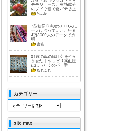
涼味！夏はやっぱりヤマ
モモジュース。有効成分
のブドウ糖で夏バテ防止
飲み物
2型糖尿病患者の100人に
一人は治っていた。患者
4万8000人のデータで判
明
書籍
91歳の母の降圧剤をやめ
させた｜やっぱり高血圧
はほっとくのが一番
あれこれ
カテゴリー
カ
テ
ゴ
リ
site map
ー